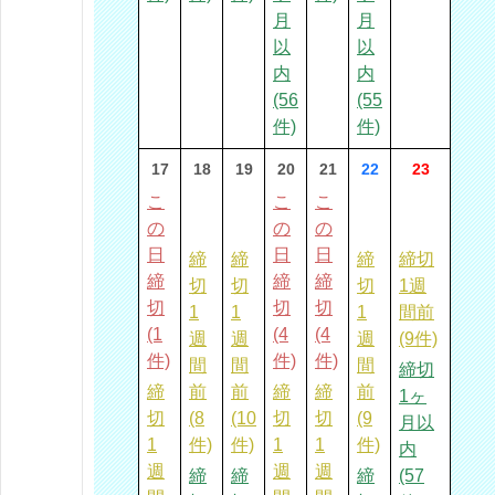
月
月
以
以
内
内
(56
(55
件)
件)
17
18
19
20
21
22
23
こ
こ
こ
の
の
の
日
日
日
締
締
締
締切
締
締
締
切
切
切
1週
切
切
切
1
1
1
間前
(1
(4
(4
週
週
週
(9件)
件)
件)
件)
間
間
間
締切
締
前
前
締
締
前
1ヶ
切
(8
(10
切
切
(9
月以
1
件)
件)
1
1
件)
内
週
週
週
締
締
締
(57