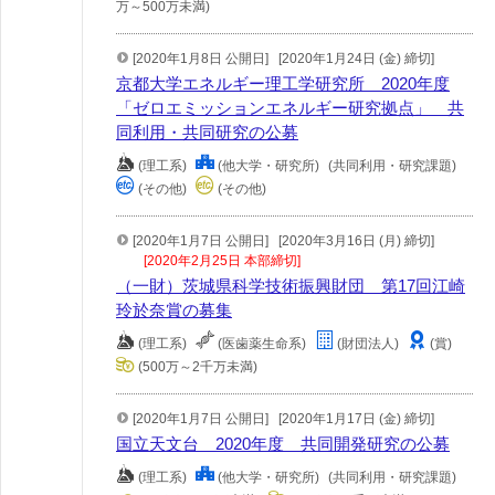
万～500万未満)
[2020年1月8日 公開日]
[2020年1月24日 (金) 締切]
京都大学エネルギー理工学研究所 2020年度
「ゼロエミッションエネルギー研究拠点」 共
同利用・共同研究の公募
(理工系)
(他大学・研究所)
(共同利用・研究課題)
(その他)
(その他)
[2020年1月7日 公開日]
[2020年3月16日 (月) 締切]
[2020年2月25日 本部締切]
（一財）茨城県科学技術振興財団 第17回江崎
玲於奈賞の募集
(理工系)
(医歯薬生命系)
(財団法人)
(賞)
(500万～2千万未満)
[2020年1月7日 公開日]
[2020年1月17日 (金) 締切]
国立天文台 2020年度 共同開発研究の公募
(理工系)
(他大学・研究所)
(共同利用・研究課題)