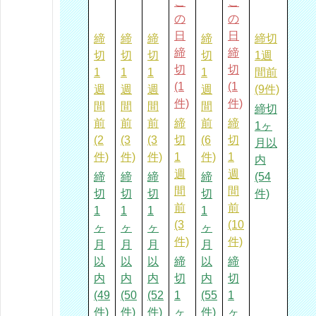
こ
こ
の
の
日
日
締
締
締
締
締切
締
締
切
切
切
切
1週
切
切
1
1
1
1
間前
(1
(1
週
週
週
週
(9件)
件)
件)
間
間
間
間
締切
前
前
前
締
前
締
1ヶ
(2
(3
(3
切
(6
切
月以
件)
件)
件)
1
件)
1
内
週
週
締
締
締
締
(54
間
間
切
切
切
切
件)
前
前
1
1
1
1
(3
(10
ヶ
ヶ
ヶ
ヶ
件)
件)
月
月
月
月
以
以
以
締
以
締
内
内
内
切
内
切
(49
(50
(52
1
(55
1
件)
件)
件)
ヶ
件)
ヶ