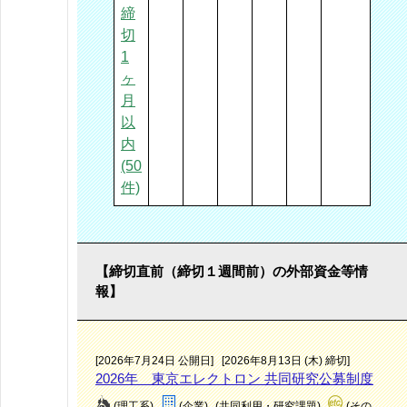
締
切
1
ヶ
月
以
内
(50
件)
【締切直前（締切１週間前）の外部資金等情
報】
[2026年7月24日 公開日]
[2026年8月13日 (木) 締切]
2026年 東京エレクトロン 共同研究公募制度
(理工系)
(企業)
(共同利用・研究課題)
(その