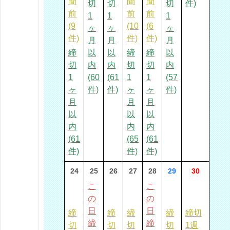
間
間
間
切
切
切
件)
前
前
前
1
1
1
(9
(10
(6
ヶ
ヶ
ヶ
件)
件)
件)
月
月
月
締
以
以
締
締
以
切
内
内
切
切
内
1
(60
(61
1
1
(57
ヶ
件)
件)
ヶ
ヶ
件)
月
月
月
以
以
以
内
内
内
(61
(65
(61
件)
件)
件)
24
25
26
27
28
29
30
こ
こ
の
の
日
日
締
締
締
締
締切
締
締
切
切
切
切
1週