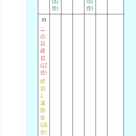
(57
(57
件)
件)
31
こ
の
日
締
切
(17
件)
締
切
1
週
間
前
(28
件)