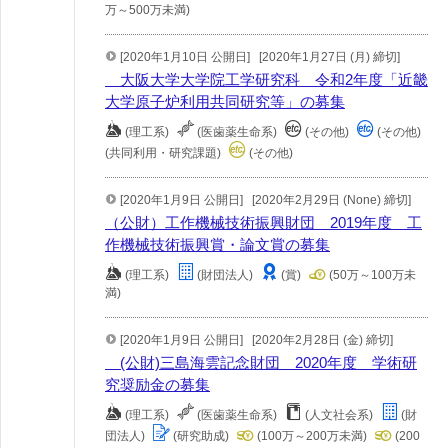
万～500万未満)
[2020年1月10日 公開日]
[2020年1月27日 (月) 締切]
大阪大学大学院工学研究科 令和2年度「近畿
大学原子炉利用共同研究等」の募集
(理工系)
(医歯薬生命系)
(その他)
(その他)
(共同利用・研究課題)
(その他)
[2020年1月9日 公開日]
[2020年2月29日 (None) 締切]
（公財）工作機械技術振興財団 2019年度 工
作機械技術振興賞・論文賞の募集
(理工系)
(財団法人)
(賞)
(50万～100万未
満)
[2020年1月9日 公開日]
[2020年2月28日 (金) 締切]
(公財)三島海雲記念財団 2020年度 学術研
究奨励金の募集
(理工系)
(医歯薬生命系)
(人文社会系)
(財
団法人)
(研究助成)
(100万～200万未満)
(200