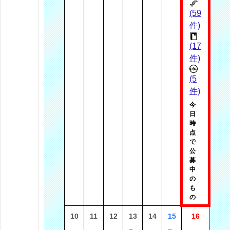
(59
件)
(17
件)
(5
件)
今
日
時
点
で
公
募
中
の
も
の
10
11
12
13
14
15
16