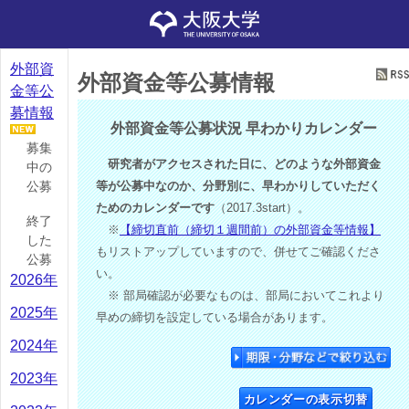
外部資
外部資金等公募情報
金等公
募情報
外部資金等公募状況 早わかりカレンダー
募集
研究者がアクセスされた日に、どのような外部資金
中の
公募
等が公募中なのか、分野別に、早わかりしていただく
ためのカレンダーです
（2017.3start）。
終了
※
【締切直前（締切１週間前）の外部資金等情報】
した
もリストアップしていますので、併せてご確認くださ
公募
い。
2026年
※ 部局確認が必要なものは、部局においてこれより
2025年
早めの締切を設定している場合があります。
2024年
2023年
カレンダーの表示切替