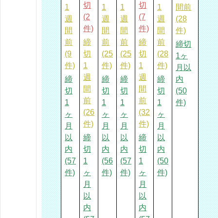
切
切
1
1
1
1
間前
(2
(7
週
週
週
週
(28
件)
件)
間
間
間
間
件)
前
締
前
前
締
前
締切
(9
切
(25
(25
切
(28
1ヶ
件)
1
件)
件)
1
件)
月以
週
週
締
締
締
締
内
間
間
切
切
切
切
(50
前
前
1
1
1
1
件)
(26
(32
ヶ
ヶ
ヶ
ヶ
件)
件)
月
月
月
月
以
締
以
以
締
以
内
切
内
内
切
内
(57
1
(56
(57
1
(50
件)
ヶ
件)
件)
ヶ
件)
月
月
以
以
内
内