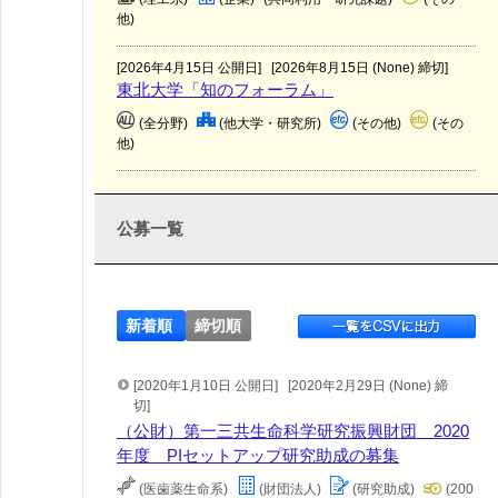
他)
[2026年4月15日 公開日]
[2026年8月15日 (None) 締切]
東北大学「知のフォーラム」
(全分野)
(他大学・研究所)
(その他)
(その
他)
公募一覧
新着順
締切順
[2020年1月10日 公開日]
[2020年2月29日 (None) 締
切]
（公財）第一三共生命科学研究振興財団 2020
年度 PIセットアップ研究助成の募集
(医歯薬生命系)
(財団法人)
(研究助成)
(200