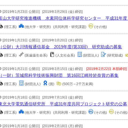
[2019年1月23日 公開日]
[2019年3月29日 (金) 締切]
富山大学研究推進機構 水素同位体科学研究センター 平成31年度（
(理工系)
(他大学・研究所)
(共同利用・研究課題)
(その他)
[2019年1月23日 公開日]
[2019年3月20日 (水) 締切]
（公財）大川情報通信基金 2019年度(第33回) 研究助成の募集
(理工系)
(医歯薬生命系)
(人文社会系)
(財団法人)
(研究助成)
[2019年1月21日 公開日]
[2019年3月15日 (金) 締切]
[2019年2月22日 本部締切]
（一財）茨城県科学技術振興財団 第16回江崎玲於奈賞の募集
(理工系)
(財団法人)
(賞)
(500万～2千万未満)
[2019年1月18日 公開日]
[2019年7月19日 (金) 締切]
東北大学電気通信研究所 平成31年度共同プロジェクト研究の公募
(理工系)
(他大学・研究所)
(共同利用・研究課題)
(その他)
(その他)
[2019年1月18日 公開日]
[2019年2月18日 (月) 締切]