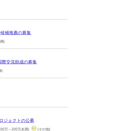
)候補推薦の募集
満)
国際交流助成の募集
満)
プロジェクトの公募
100万～200万未満)
(その他)