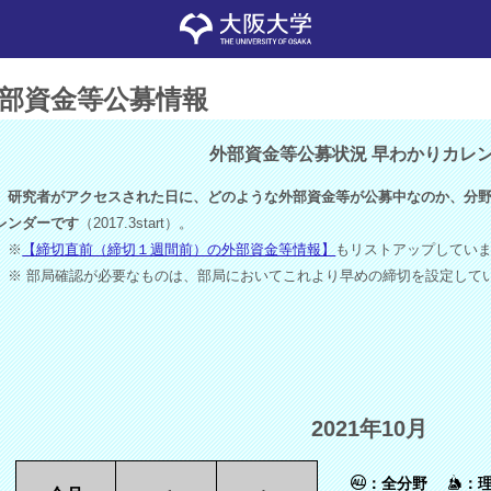
部資金等公募情報
外部資金等公募状況 早わかりカレ
研究者がアクセスされた日に、どのような外部資金等が公募中なのか、分野
レンダーです
（2017.3start）。
※
【締切直前（締切１週間前）の外部資金等情報】
もリストアップしてい
※ 部局確認が必要なものは、部局においてこれより早めの締切を設定して
2021年10月
：全分野
：