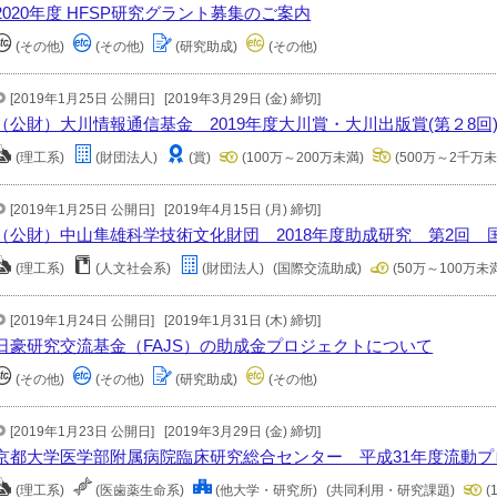
2020年度 HFSP研究グラント募集のご案内
(その他)
(その他)
(研究助成)
(その他)
[2019年1月25日 公開日]
[2019年3月29日 (金) 締切]
（公財）大川情報通信基金 2019年度大川賞・大川出版賞(第２8回
(理工系)
(財団法人)
(賞)
(100万～200万未満)
(500万～2千万未
[2019年1月25日 公開日]
[2019年4月15日 (月) 締切]
（公財）中山隼雄科学技術文化財団 2018年度助成研究 第2回 
(理工系)
(人文社会系)
(財団法人)
(国際交流助成)
(50万～100万未
[2019年1月24日 公開日]
[2019年1月31日 (木) 締切]
日豪研究交流基金（FAJS）の助成金プロジェクトについて
(その他)
(その他)
(研究助成)
(その他)
[2019年1月23日 公開日]
[2019年3月29日 (金) 締切]
京都大学医学部附属病院臨床研究総合センター 平成31年度流動
(理工系)
(医歯薬生命系)
(他大学・研究所)
(共同利用・研究課題)
(