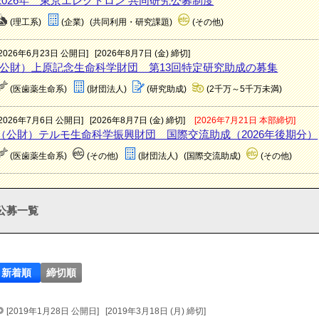
2026年 東京エレクトロン 共同研究公募制度
(理工系)
(企業)
(共同利用・研究課題)
(その他)
[2026年6月23日 公開日]
[2026年8月7日 (金) 締切]
(公財）上原記念生命科学財団 第13回特定研究助成の募集
(医歯薬生命系)
(財団法人)
(研究助成)
(2千万～5千万未満)
[2026年7月6日 公開日]
[2026年8月7日 (金) 締切]
[2026年7月21日 本部締切]
（公財）テルモ生命科学振興財団 国際交流助成（2026年後期分）
(医歯薬生命系)
(その他)
(財団法人)
(国際交流助成)
(その他)
公募一覧
新着順
締切順
[2019年1月28日 公開日]
[2019年3月18日 (月) 締切]