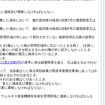
ちに連絡及び通報しなければならない。
した場合において、施行規則第19条第1項第2号の濃度限度又は
した場合において、施行規則第19条第1項第5号の濃度限度又は
より管理区域の外において密封されていない放射性同位元素の使用を
とき
(漏えいした物が管理区域外に広がったときを除く。)
を除く。
た漏えいの拡大を防止するための堰の外に拡大しなかったとき。
設備の機能が適正に維持されているとき。
とき。
の11第1項第3号
の基準に係る線量限度を超え、又は超えるおそれが
って、当該被ばくに係る実効線量が取扱等業務従事者にあっては5
は超えるおそれがあるとき。
それのある被ばくがあったとき。
、直ちに連絡及び通報しなければならない。
察署に通報しなければならない。
、ウェルネス推進機構安全衛生管理部長に連絡しなければならな