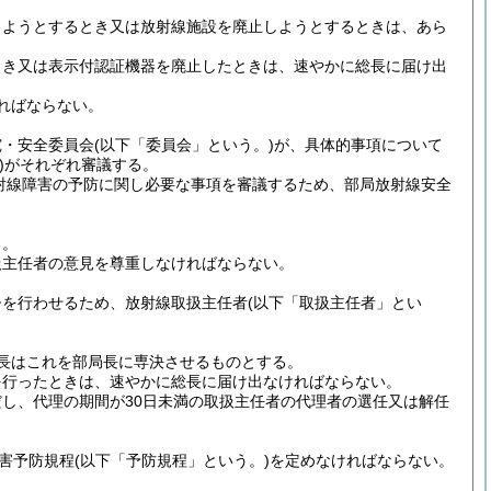
しようとするとき又は放射線施設を廃止しようとするときは、あら
とき又は表示付認証機器を廃止したときは、速やかに総長に届け出
ればならない。
究・安全委員会
(以下「委員会」という。)
が、具体的事項について
)
がそれぞれ審議する。
射線障害の予防に関し必要な事項を審議するため、部局放射線安全
る。
扱主任者の意見を尊重しなければならない。
督を行わせるため、放射線取扱主任者
(以下「取扱主任者」とい
長はこれを部局長に専決させるものとする。
を行ったときは、速やかに総長に届け出なければならない。
だし、代理の期間が30日未満の取扱主任者の代理者の選任又は解任
害予防規程
(以下「予防規程」という。)
を定めなければならない。