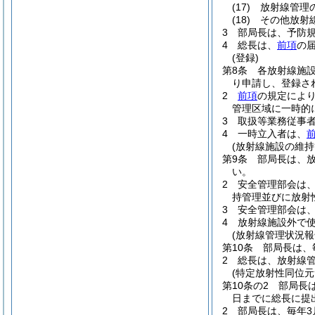
(17)
放射線管理
(18)
その他放射
3
部局長は、予防
4
総長は、
前項
の
(登録)
第8条
各放射線施
り申請し、登録さ
2
前項
の規定によ
管理区域に一時的
3
取扱等業務従事
4
一時立入者は、
(放射線施設の維持
第9条
部局長は、
い。
2
安全管理部会は
持管理並びに放射
3
安全管理部会は
4
放射線施設外で
(放射線管理状況報
第10条
部局長は、
2
総長は、放射線
(特定放射性同位元
第10条の2
部局長
日までに総長に提
2
部局長は、毎年3