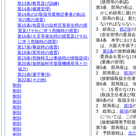
(使用等の承認)
第13条
(教育及び訓練)
第3条
部局の長は
第14条
(健康管理)
かじめ総長に届け
第14条の2
(取扱等業務従事者の転出
2
部局の長は、新
等の際の措置)
なければならない
第15条
(地震等の自然災害発生時の措
3
総長は、
前2項
の
置及びそれに伴う危険時の措置)
(安全管理の委員会
第16条
(火災等発生時の措置及びそれ
第4条
本学におけ
に伴う危険時の措置)
は、大阪大学原子
第17条
(事故時の措置)
2
第2条
の放射線施
第18条
(異常時の措置)
委員会を置かなけ
第19条
(危険時又は事故時の情報提供)
(業務の管理)
第20条
(放射線科学基盤機構長等との
第5条
部局長は、
協力)
2
部局長は、
前項
第21条
(遵守事項)
(放射線取扱主任者
第22条
(その他)
第6条
部局長は、
附則
う。)
を置かなけれ
附則
(取扱主任者及び
附則
第6条の2
取扱主任
附則
2
部局長は、
前項
附則
3
総長は、
前項
の
附則
については、この
附則
(放射線障害予防規
附則
第7条
部局長は、法
附則
2
予防規程は、
次
附則