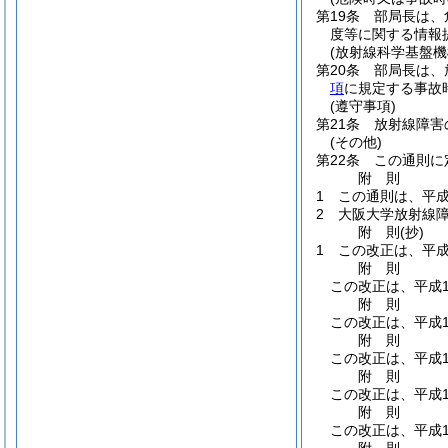
第19条
部局長は、
度等に関する情報
(放射線科学基盤機
第20条
部局長は、
項
に規定する事故
(遵守事項)
第21条
放射線障害
(その他)
第22条
この通則に
附
則
1
この通則は、平成
2
大阪大学放射線
附
則
(抄)
1
この改正は、平成
附
則
この改正は、平成1
附
則
この改正は、平成1
附
則
この改正は、平成1
附
則
この改正は、平成1
附
則
この改正は、平成1