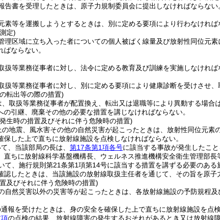
報告書を受理したときは、原子力規制委員会に提出しなければならない
元素等を運搬しようとするときは、別に定める要項により行わなければ
測定)
管理区域に立ち入った者についての個人被ばく線量及び放射性同位元素
ればならない。
取扱等業務従事者に対し、法令に定める教育及び訓練を実施しなければ
取扱等業務従事者に対し、別に定める要項により健康診断を受けさせ、
の転出等の際の措置)
は、取扱等業務従事者が配置換え、転出又は退職等により異動する場合
への引継、廃棄その他の必要な措置を講じなければならない。
害発生時の措置及びそれに伴う危険時の措置)
上の地震、風水害その他の自然災害が起こったときは、放射性同位元素
確保した上で直ちに放射線施設を点検しなければならない。
いて、当該部局の長は、
第17条第1項各号
に該当する事故が発生したこと
、直ちに放射線科学基盤機構長、ウェルネス推進機構安全衛生管理部長
いて、施行規則第21条第1項第14号に該当する措置を講ずる必要のあ
確認したときは、当該施設の放射線取扱主任者を通じて、その旨を原子
措置及びそれに伴う危険時の措置)
の自然災害以外の災害等が起こったときは、各放射線施設の予防規程及
の通報を受けたときは、身の安全を確保した上で直ちに放射線施設を点
前項
の点検の結果、放射線障害の発生するおそれがあるとき又は放射線