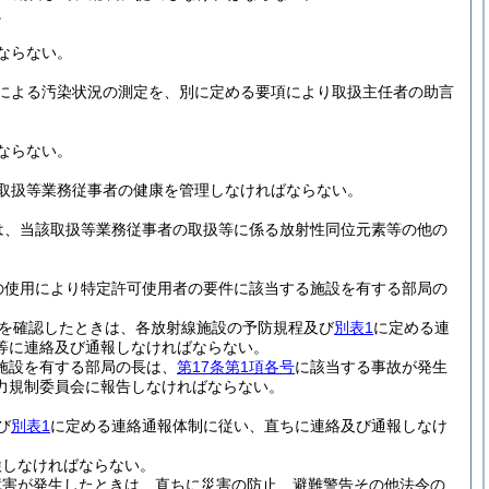
。
ならない。
による汚染状況の測定を、別に定める要項により取扱主任者の助言
ならない。
取扱等業務従事者の健康を管理しなければならない。
は、当該取扱等業務従事者の取扱等に係る放射性同位元素等の他の
の使用により特定許可使用者の要件に該当する施設を有する部局の
を確認したときは、各放射線施設の予防規程及び
別表1
に定める連
等に連絡及び通報しなければならない。
る施設を有する部局の長は、
第17条第1項各号
に該当する事故が発生
力規制委員会に報告しなければならない。
び
別表1
に定める連絡通報体制に従い、直ちに連絡及び通報しなけ
検しなければならない。
障害が発生したときは、直ちに災害の防止、避難警告その他法令の