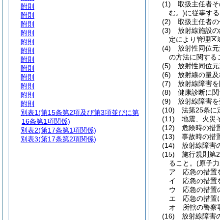
(1)
取扱主任者そ
附則
む。)
に従事する
附則
(2)
取扱主任者の
附則
(3)
放射線施設の
附則
定により管理区
附則
(4)
放射性同位元
附則
の方法に関する
附則
(5)
放射性同位元
附則
(6)
放射線の量及
附則
(7)
放射線障害を
附則
(8)
健康診断に関
附則
(9)
放射線障害を
附則
(10)
法第25条
別表1
(第15条第2項及び第3項並びに第
(11)
地震、火災
16条第1項関係)
(12)
危険時の措
別表2
(第17条第1項関係)
(13)
事故時の措
別表3
(第17条第2項関係)
(14)
放射線障害
(15)
施行規則第
ること。
(原子
ア
応急の措置
イ
応急の措置
ウ
応急の措置
エ
応急の措置
オ
所轄の警察
(16)
放射線障害