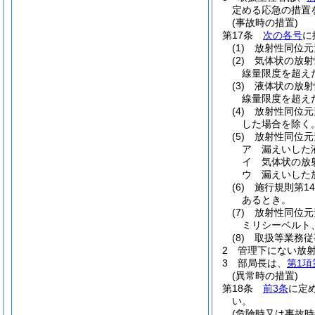
定める応急の措置
(事故時の措置)
第17条
次の各号
に
(1)
放射性同位元
(2)
気体状の放射
線量限度を超え
(3)
液体状の放射
線量限度を超え
(4)
放射性同位元
した場合を除く。
(5)
放射性同位元
ア
漏えいした
イ
気体状の放
ウ
漏えいした
(6)
施行規則第1
あるとき。
(7)
放射性同位元
ミリシーベルト
(8)
取扱等業務従
2
管理下にない放
3
部局長は、
第1項
(異常時の措置)
第18条
前3条
に定
い。
(危険時又は事故時