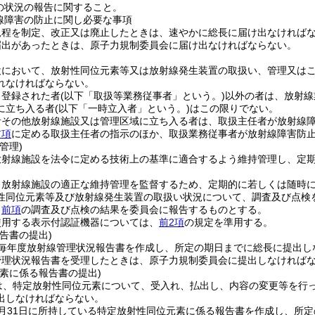
の状況の報告に関すること。
線障害の防止に関し必要な事項
規程を制定、改正又は廃止したときは、速やかに総長に届け出なければ
届出があったときは、原子力規制委員会に届け出なければならない。
設において、放射性同位元素等又は放射線発生装置の取扱い、管理又は
れなければならない。
り登録された者
(以下「取扱等業務従事者」という。)
以外の者は、放射線
に立ち入る者
(以下「一時立入者」という。)
はこの限りでない。
者その他放射線施設又は管理区域に立ち入る者は、取扱主任者が放射線
前項
に定める取扱主任者の指示のほか、取扱業務従事者が放射線障害防
管理)
放射線施設を法令に定める技術上の基準に適合するよう維持管理し、定
、放射線施設の適正な維持管理を監督するため、定期的に若しくは随時
性同位元素等及び放射線発生装置の取扱い状況について、調査及び点検
、
前項
の調査及び点検の結果を委員会に報告するものとする。
使用する表示付認証機器については、
前2項
の規定を準用する。
告書の提出)
毎年度放射線管理状況報告書を作成し、所定の期日までに総長に提出し
管理状況報告書を受理したときは、原子力規制委員会に提出しなければ
素に係る報告書の提出)
は、特定放射性同位元素について、受入れ、払出し、内容の変更等を行
出しなければならない。
月31日に所持している特定放射性同位元素に係る報告書を作成し、所