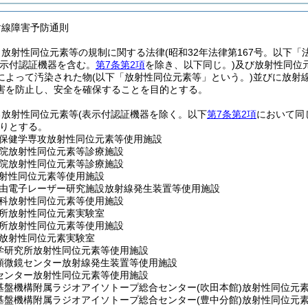
射線障害予防通則
、放射性同位元素等の規制に関する法律
(昭和32年法律第167号。以下「
表示付認証機器を含む。
第7条第2項
を除き、以下同じ。)
及び放射性同位
によって汚染された物
(以下「放射性同位元素等」という。)
並びに放射
害を防止し、安全を確保することを目的とする。
る放射性同位元素等
(表示付認証機器を除く。以下
第7条第2項
において同
りとする。
保健学専攻放射性同位元素等使用施設
院放射性同位元素等診療施設
院放射性同位元素等診療施設
射性同位元素等使用施設
由電子レーザー研究施設放射線発生装置等使用施設
科放射性同位元素等使用施設
所放射性同位元素実験室
所放射性同位元素等使用施設
放射性同位元素実験室
学研究所放射性同位元素等使用施設
顕微鏡センター放射線発生装置等使用施設
センター放射性同位元素等使用施設
基盤機構附属ラジオアイソトープ総合センター
(吹田本館)
放射性同位元
基盤機構附属ラジオアイソトープ総合センター
(豊中分館)
放射性同位元