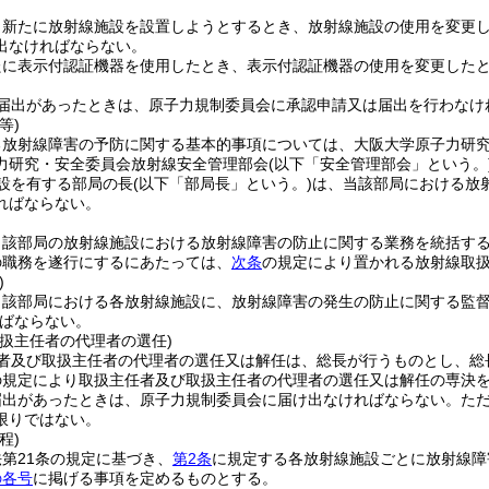
、新たに放射線施設を設置しようとするとき、放射線施設の使用を変更
出なければならない。
たに表示付認証機器を使用したとき、表示付認証機器の使用を変更した
。
届出があったときは、原子力規制委員会に承認申請又は届出を行わなけ
等)
る放射線障害の予防に関する基本的事項については、大阪大学原子力研
力研究・安全委員会放射線安全管理部会
(以下「安全管理部会」という。
設を有する部局の長
(以下「部局長」という。)
は、当該部局における放
ればならない。
当該部局の放射線施設における放射線障害の防止に関する業務を統括す
の職務を遂行にするにあたっては、
次条
の規定により置かれる放射線取
)
当該部局における各放射線施設に、放射線障害の発生の防止に関する監
ばならない。
取扱主任者の代理者の選任)
者及び取扱主任者の代理者の選任又は解任は、総長が行うものとし、総
の規定により取扱主任者及び取扱主任者の代理者の選任又は解任の専決
届出があったときは、原子力規制委員会に届け出なければならない。
た
限りではない。
程)
第21条の規定に基づき、
第2条
に規定する各放射線施設ごとに放射線障
の各号
に掲げる事項を定めるものとする。