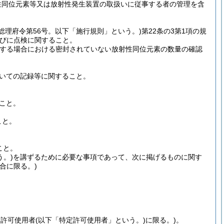
性同位元素等又は放射性発生装置の取扱いに従事する者の管理を含
年総理府令第56号。以下「施行規則」という。)
第22条の3第1項の規
びに点検に関すること。
規定する場合における密封されていない放射性同位元素の数量の確認
いての記録等に関すること。
こと。
こと。
こと。
。)
を講ずるために必要な事項であって、次に掲げるものに関す
合に限る。)
定許可使用者
(以下「特定許可使用者」という。)
に限る。)
。