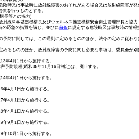
危険時又は事故時に放射線障害のおそれがある場合又は放射線障害が発
提供を行うものとする。
構長等との協力)
放射線科学基盤機構長及びウェルネス推進機構安全衛生管理部長と協力
時の応急の措置を講じ、並びに
前条
に規定する危険時又は事故時の情報
の予防に関しては、この通則に定めるもののほか、法令の定めに従わな
定めるもののほか、放射線障害の予防に関し必要な事項は、委員会が別
13年4月1日から施行する。
障害予防規程
(昭和35年11月16日制定)
は、廃止する。
14年4月1日から施行する。
6年4月1日から施行する。
7年4月1日から施行する。
8年4月1日から施行する。
9年9月1日から施行する。
9年10月1日から施行する。