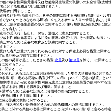
の他の放射性同位元素等又は放射線発生装置の取扱いの安全管理
(放射
者に関する職務及び組織に関すること。
代理者に関すること。
維持及び管理
(放射性同位元素等の規制に関する法律施行規則
(昭和35
域でないものとみなされる区域に立ち入る者の立入りの管理を含む。)
並
素又は放射線発生装置の使用に関すること
(施行規則第15条第2項に
ことを含む。)
。
素等の受入れ、払出し、保管、運搬又は廃棄に関すること。
び放射性同位元素等による汚染の状況の測定並びにその測定の結果につ
防止するために必要な教育及び訓練に関すること。
すること。
受けた者又は受けたおそれのある者に対する保健上必要な措置に関する
に定める記帳及び保存に関すること。
その他の災害が起こったときの措置
(
次号
及び
第13号
を除く。)
に関する
置に関すること。
置に関すること。
のおそれがある場合又は放射線障害が発生した場合の情報提供に関する
29条第1項に定める応急の措置
(以下この号において「応急の措置」という
力規制委員会が定める放射性同位元素又は放射線発生装置の使用をする場
を講ずる者に関する職務及び組織に関すること。
を講ずるために必要な設備又は資機材の整備に関すること。
の実施に関する手順に関すること。
に係る訓練の実施に関すること。
署、消防機関及び医療機関その他の関係機関との連携に関すること。
の防止に関する業務の改善に関すること
(法第12条の8第1項に定める特