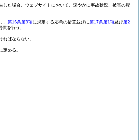
生した場合、ウェブサイトにおいて、速やかに事故状況、被害の程
し、
第16条第3項
に規定する応急の措置並びに
第17条第1項
及び
第2
提供を行う。
ければならない。
に定める。