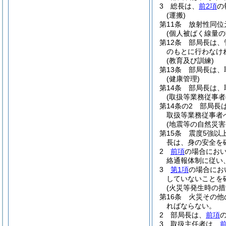
3
総長は、
前2項
の
(運搬)
第11条
放射性同位
(個人被ばく線量の
第12条
部局長は、
のもとに行わなけ
(教育及び訓練)
第13条
部局長は、
(健康管理)
第14条
部局長は、
(取扱等業務従事者
第14条の2
部局長
取扱等業務従事者
(地震等の自然災
第15条
震度5強以
長は、身の安全を
2
前項
の場合にお
絡通報体制に従い
3
第1項
の場合にお
していないことを
(火災等発生時の
第16条
火災その他
ればならない。
2
部局長は、
前項
3
取扱主任者は、