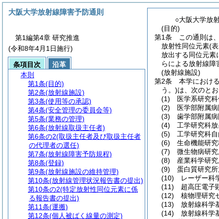
大阪大学放射線障害予防通則
○大阪大学放
(目的)
第1条
この通則は
第1編第4章 研究推進
放射性同位元素
(
(令和8年4月1日施行)
放出する同位元素
らによる放射線障
条項目次
沿革
(放射線施設)
本則
第2条
本学におけ
第1条
(目的)
う。)
は、次のとお
第2条
(放射線施設)
(1)
医学系研究科
第3条
(使用等の承認)
(2)
医学部附属病
第4条
(安全管理の委員会等)
(3)
歯学部附属病
第5条
(業務の管理)
(4)
工学研究科放
第6条
(放射線取扱主任者)
(5)
工学研究科自
第6条の2
(取扱主任者及び取扱主任者
(6)
生命機能研究
の代理者の選任)
(7)
微生物病研究
第7条
(放射線障害予防規程)
(8)
産業科学研究
第8条
(登録)
(9)
蛋白質研究所
第9条
(放射線施設の維持管理)
(10)
レーザー科
第10条
(放射線管理状況報告書の提出)
(11)
超高圧電子
第10条の2
(特定放射性同位元素に係
(12)
核物理研究
る報告書の提出)
(13)
放射線科学
第11条
(運搬)
(14)
放射線科学
第12条
(個人被ばく線量の測定)