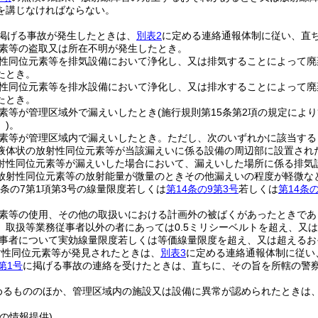
を講じなければならない。
掲げる事故が発生したときは、
別表2
に定める連絡通報体制に従い、直
素等の盗取又は所在不明が発生したとき。
性同位元素等を排気設備において浄化し、又は排気することによって廃棄
たとき。
性同位元素等を排水設備において浄化し、又は排水することによって廃棄
たとき。
素等が管理区域外で漏えいしたとき
(施行規則第15条第2項の規定に
)
。
素等が管理区域内で漏えいしたとき。
ただし、次のいずれかに該当する
液体状の放射性同位元素等が当該漏えいに係る設備の周辺部に設置され
射性同位元素等が漏えいした場合において、漏えいした場所に係る排気
放射性同位元素等の放射能量が微量のときその他漏えいの程度が軽微な
4条の7第1項第3号の線量限度若しくは
第14条の9第3号
若しくは
第14条
素等の使用、その他の取扱いにおける計画外の被ばくがあったときであ
、取扱等業務従事者以外の者にあっては0.5ミリシーベルトを超え、又
事者について実効線量限度若しくは等価線量限度を超え、又は超えるお
射性同位元素等が発見されたときは、
別表3
に定める連絡通報体制に従い
第1号
に掲げる事故の連絡を受けたときは、直ちに、その旨を所轄の警
めるもののほか、管理区域内の施設又は設備に異常が認められたときは
の情報提供)