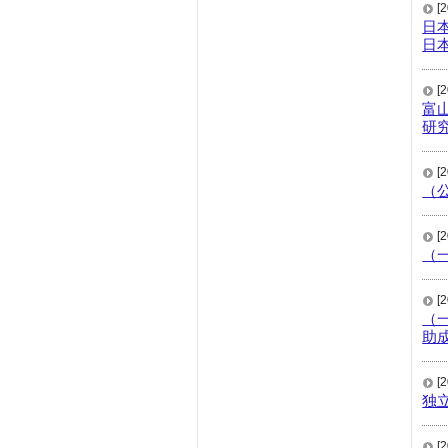
[
日
日
[
富
研
[
（
[
（
[
（
助
[
独
[