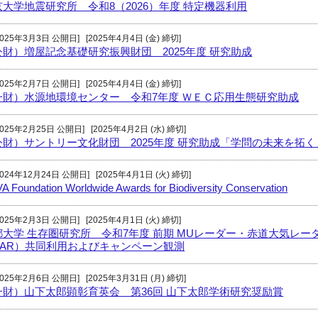
京大学地震研究所 令和8（2026）年度 特定機器利用
2025年3月3日 公開日]
[2025年4月4日 (金) 締切]
公財）増屋記念基礎研究振興財団 2025年度 研究助成
2025年2月7日 公開日]
[2025年4月4日 (金) 締切]
一財）水源地環境センター 令和7年度 ＷＥＣ応用生態研究助成
2025年2月25日 公開日]
[2025年4月2日 (水) 締切]
公財）サントリー文化財団 2025年度 研究助成「学問の未来を拓く
2024年12月24日 公開日]
[2025年4月1日 (火) 締切]
A Foundation Worldwide Awards for Biodiversity Conservation
2025年2月3日 公開日]
[2025年4月1日 (火) 締切]
都大学 生存圏研究所 令和7年度 前期 MUレーダー・赤道大気レー
EAR）共同利用およびキャンペーン観測
2025年2月6日 公開日]
[2025年3月31日 (月) 締切]
一財）山下太郎顕彰育英会 第36回 山下太郎学術研究奨励賞