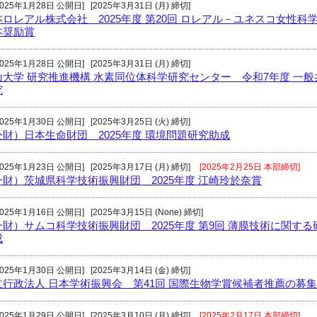
2025年1月28日 公開日]
[2025年3月31日 (月) 締切]
本ロレアル株式会社 2025年度 第20回 ロレアル－ユネスコ女性科
本奨励賞
2025年1月28日 公開日]
[2025年3月31日 (月) 締切]
山大学 研究推進機構 水素同位体科学研究センター 令和7年度 一般
究
2025年1月30日 公開日]
[2025年3月25日 (火) 締切]
公財）日本生命財団 2025年度 環境問題研究助成
2025年1月23日 公開日]
[2025年3月17日 (月) 締切]
[2025年2月25日 本部締切]
一財）茨城県科学技術振興財団 2025年度 江崎玲於奈賞
2025年1月16日 公開日]
[2025年3月15日 (None) 締切]
一財）サムコ科学技術振興財団 2025年度 第9回 薄膜技術に関する
成
2025年1月30日 公開日]
[2025年3月14日 (金) 締切]
立行政法人 日本学術振興会 第41回 国際生物学賞候補者推薦の募
2025年1月29日 公開日]
[2025年3月10日 (月) 締切]
[2025年2月17日 本部締切]