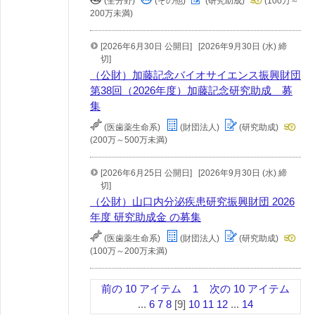
(全分野)
(その他)
(研究助成)
(100万～
200万未満)
[2026年6月30日 公開日]
[2026年9月30日 (水) 締
切]
（公財）加藤記念バイオサイエンス振興財団
第38回（2026年度）加藤記念研究助成 募
集
(医歯薬生命系)
(財団法人)
(研究助成)
(200万～500万未満)
[2026年6月25日 公開日]
[2026年9月30日 (水) 締
切]
（公財）山口内分泌疾患研究振興財団 2026
年度 研究助成金 の募集
(医歯薬生命系)
(財団法人)
(研究助成)
(100万～200万未満)
前の 10 アイテム
1
次の 10 アイテム
...
6
7
8
[9]
10
11
12
...
14