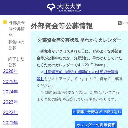
外部資金
外部資金等公募情報
等公募情
報
外部資金等公募状況 早わかりカレンダー
募集中の
公募
研究者がアクセスされた日に、どのような外部資
金等が公募中なのか、分野別に、早わかりしていた
終了した
公募
だくためのカレンダーです
（2017.3start）。
2026年
※
【締切直前（締切１週間前）の外部資金等情
報】
もリストアップしていますので、併せてご確認
2025年
ください。
2024年
※ 部局確認が必要なものは、部局においてこれ
より早めの締切を設定している場合があります。
2023年
2022年
2021年
カレンダーの表示切替