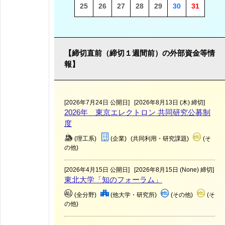
25
26
27
28
29
30
31
【締切直前（締切１週間前）の外部資金等情
報】
[2026年7月24日 公開日]
[2026年8月13日 (木) 締切]
2026年 東京エレクトロン 共同研究公募制
度
(理工系)
(企業)
(共同利用・研究課題)
(そ
の他)
[2026年4月15日 公開日]
[2026年8月15日 (None) 締切]
東北大学「知のフォーラム」
(全分野)
(他大学・研究所)
(その他)
(そ
の他)