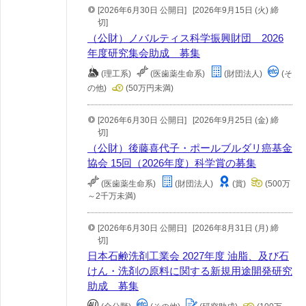
[2026年6月30日 公開日]
[2026年9月15日 (火) 締
切]
（公財）ノバルティス科学振興財団 2026
年度研究集会助成 募集
(理工系)
(医歯薬生命系)
(財団法人)
(そ
の他)
(50万円未満)
[2026年6月30日 公開日]
[2026年9月25日 (金) 締
切]
（公財）後藤喜代子・ポールブルダリ癌基金
協会 15回（2026年度）科学賞の募集
(医歯薬生命系)
(財団法人)
(賞)
(500万
～2千万未満)
[2026年6月30日 公開日]
[2026年8月31日 (月) 締
切]
日本石鹸洗剤工業会 2027年度 油脂、及び石
けん・洗剤の原料に関する新規用途開発研究
助成 募集