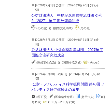
[2026年7月1日 公開日]
[2026年8月20日 (木) 締
切]
公益財団法人 中島記念国際交流財団 令和
9（2027）年度 海外留学助成
(その他)
()
(国際交流助成)
(その他)
[2026年7月1日 公開日]
[2026年8月31日 (月) 締
切]
公益財団法人 中外創薬科学財団 2027年度
国際交流研究助成金
(医歯薬生命系)
()
(国際交流助成)
(その他)
[2026年6月30日 公開日]
[2026年9月15日 (火) 締
切]
(公財）ノバルティス科学振興財団 第40回 ノ
バルティス研究奨励金の募集
(理工系)
(医歯薬生命系)
(財団法人)
(研
究助成)
(100万～200万未満)