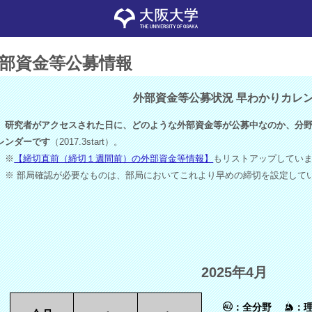
部資金等公募情報
外部資金等公募状況 早わかりカレ
研究者がアクセスされた日に、どのような外部資金等が公募中なのか、分野
レンダーです
（2017.3start）。
※
【締切直前（締切１週間前）の外部資金等情報】
もリストアップしてい
※ 部局確認が必要なものは、部局においてこれより早めの締切を設定して
2025年4月
：全分野
：