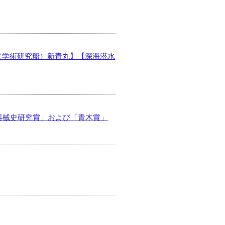
（学術研究船）新青丸】【深海潜水
器械史研究賞」および「青木賞」