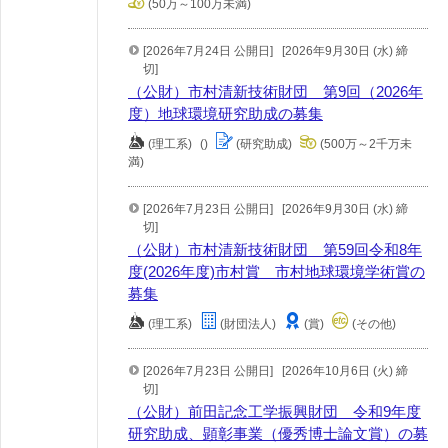
(50万～100万未満)
[2026年7月24日 公開日]
[2026年9月30日 (水) 締
切]
（公財）市村清新技術財団 第9回（2026年
度）地球環境研究助成の募集
(理工系)
()
(研究助成)
(500万～2千万未
満)
[2026年7月23日 公開日]
[2026年9月30日 (水) 締
切]
（公財）市村清新技術財団 第59回令和8年
度(2026年度)市村賞 市村地球環境学術賞の
募集
(理工系)
(財団法人)
(賞)
(その他)
[2026年7月23日 公開日]
[2026年10月6日 (火) 締
切]
（公財）前田記念工学振興財団 令和9年度
研究助成、顕彰事業（優秀博士論文賞）の募