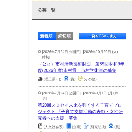
公募一覧
新着順
締切順
[2026年7月24日 公開日]
[2026年10月20日 (火)
締切]
（公財）市村清新技術財団 第59回令和8年
度(2026年度)市村賞 市村学術賞の募集
(理工系)
()
(賞)
(その他)
[2026年7月24日 公開日]
[2026年9月7日 (月) 締
切]
第20回スミセイ未来を強くする子育てプロ
ジェクト 「子育て支援活動の表彰・女性研
究者への支援」募集
(人文社会系)
(企業)
(研究助成)
(賞)