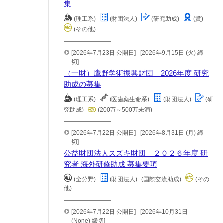
集
(理工系)
(財団法人)
(研究助成)
(賞)
(その他)
[2026年7月23日 公開日]
[2026年9月15日 (火) 締
切]
（一財）鷹野学術振興財団 2026年度 研究
助成の募集
(理工系)
(医歯薬生命系)
(財団法人)
(研
究助成)
(200万～500万未満)
[2026年7月22日 公開日]
[2026年8月31日 (月) 締
切]
公益財団法人スズキ財団 ２０２６年度 研
究者 海外研修助成 募集要項
(全分野)
(財団法人)
(国際交流助成)
(その
他)
[2026年7月22日 公開日]
[2026年10月31日
(None) 締切]