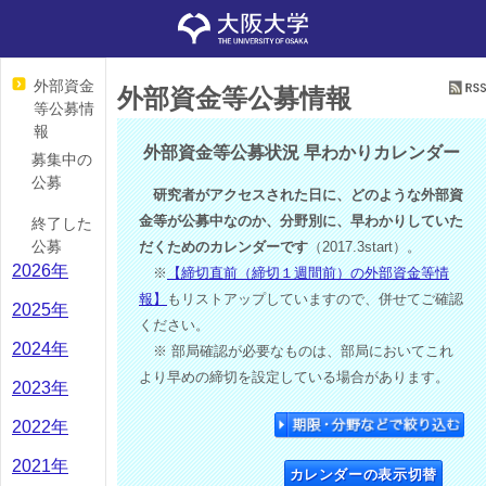
外部資金
外部資金等公募情報
等公募情
報
外部資金等公募状況 早わかりカレンダー
募集中の
公募
研究者がアクセスされた日に、どのような外部資
金等が公募中なのか、分野別に、早わかりしていた
終了した
公募
だくためのカレンダーです
（2017.3start）。
2026年
※
【締切直前（締切１週間前）の外部資金等情
報】
もリストアップしていますので、併せてご確認
2025年
ください。
2024年
※ 部局確認が必要なものは、部局においてこれ
より早めの締切を設定している場合があります。
2023年
2022年
2021年
カレンダーの表示切替