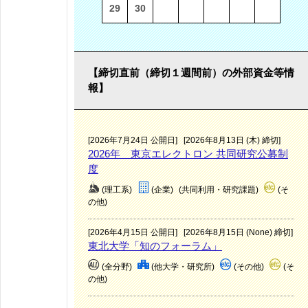
29
30
【締切直前（締切１週間前）の外部資金等情
報】
[2026年7月24日 公開日]
[2026年8月13日 (木) 締切]
2026年 東京エレクトロン 共同研究公募制
度
(理工系)
(企業)
(共同利用・研究課題)
(そ
の他)
[2026年4月15日 公開日]
[2026年8月15日 (None) 締切]
東北大学「知のフォーラム」
(全分野)
(他大学・研究所)
(その他)
(そ
の他)