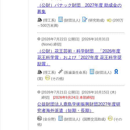
（公財）パナック財団 2027年度 助成金の
募集
(理工系)
(財団法人)
(研究助成)
(200万
～500万未満)
[2026年7月22日 公開日]
[2026年10月31日
(None) 締切]
（公財）花王芸術・科学財団 「2026年度
花王科学賞」および「2027年度 花王科学奨
励賞」
(理工系)
(医歯薬生命系)
(財団法人)
(賞)
(その他)
[2026年7月21日 公開日]
[2026年10月15日 (木)
締切]
[2026年9月24日 本部締切]
公益財団法人鹿島学術振興財団2027年度研
究者海外派遣（短期・長期）
(全分野)
(財団法人)
(国際交流助成)
(その
他)