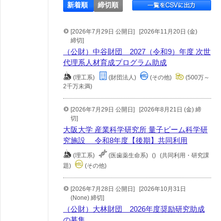
新着順
締切順
[2026年7月29日 公開日]
[2026年11月20日 (金)
締切]
（公財）中谷財団 2027（令和9）年度 次世
代理系人材育成プログラム助成
(理工系)
(財団法人)
(その他)
(500万～
2千万未満)
[2026年7月29日 公開日]
[2026年8月21日 (金) 締
切]
大阪大学 産業科学研究所 量子ビーム科学研
究施設 令和8年度【後期】共同利用
(理工系)
(医歯薬生命系)
()
(共同利用・研究課
題)
(その他)
[2026年7月28日 公開日]
[2026年10月31日
(None) 締切]
（公財）大林財団 2026年度奨励研究助成
の募集