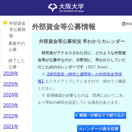
外部資金
外部資金等公募情報
等公募情
報
外部資金等公募状況 早わかりカレンダー
募集中の
公募
研究者がアクセスされた日に、どのような外部資
金等が公募中なのか、分野別に、早わかりしていた
終了した
公募
だくためのカレンダーです
（2017.3start）。
2026年
※
【締切直前（締切１週間前）の外部資金等情
報】
もリストアップしていますので、併せてご確認
2025年
ください。
2024年
※ 部局確認が必要なものは、部局においてこれ
より早めの締切を設定している場合があります。
2023年
2022年
2021年
カレンダーの表示切替