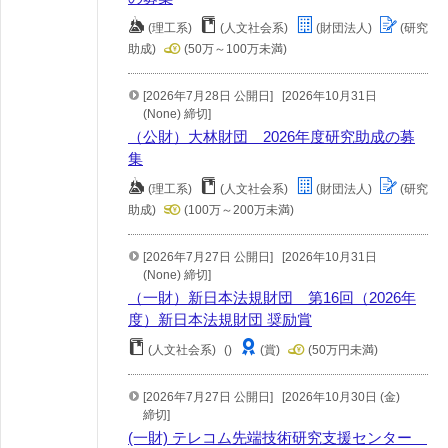
(理工系)
(人文社会系)
(財団法人)
(研究
助成)
(50万～100万未満)
[2026年7月28日 公開日]
[2026年10月31日
(None) 締切]
（公財）大林財団 2026年度研究助成の募
集
(理工系)
(人文社会系)
(財団法人)
(研究
助成)
(100万～200万未満)
[2026年7月27日 公開日]
[2026年10月31日
(None) 締切]
（一財）新日本法規財団 第16回（2026年
度）新日本法規財団 奨励賞
(人文社会系)
()
(賞)
(50万円未満)
[2026年7月27日 公開日]
[2026年10月30日 (金)
締切]
(一財) テレコム先端技術研究支援センター