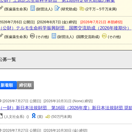
(公財）上原記念生命科学財団 第13回特定研究助成の募集
(医歯薬生命系)
(財団法人)
(研究助成)
(2千万～5千万未満)
[2026年7月6日 公開日]
[2026年8月7日 (金) 締切]
[2026年7月21日 本部締切]
（公財）テルモ生命科学振興財団 国際交流助成（2026年後期分）
(医歯薬生命系)
(その他)
(財団法人)
(国際交流助成)
(その他)
公募一覧
新着順
締切順
[2026年7月27日 公開日]
[2026年10月31日 (None) 締切]
（一財）新日本法規財団 第16回（2026年度）新日本法規財団 奨
(人文社会系)
()
(賞)
(50万円未満)
[2026年7月27日 公開日]
[2026年10月30日 (金) 締切]