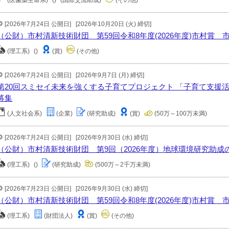
(医歯薬生命系)
()
(国際交流助成)
(その他)
[2026年7月24日 公開日]
[2026年10月20日 (火) 締切]
（公財）市村清新技術財団 第59回令和8年度(2026年度)市村賞
(理工系)
()
(賞)
(その他)
[2026年7月24日 公開日]
[2026年9月7日 (月) 締切]
第20回スミセイ未来を強くする子育てプロジェクト 「子育て支援
募集
(人文社会系)
(企業)
(研究助成)
(賞)
(50万～100万未満)
[2026年7月24日 公開日]
[2026年9月30日 (水) 締切]
（公財）市村清新技術財団 第9回（2026年度）地球環境研究助成
(理工系)
()
(研究助成)
(500万～2千万未満)
[2026年7月23日 公開日]
[2026年9月30日 (水) 締切]
（公財）市村清新技術財団 第59回令和8年度(2026年度)市村賞
(理工系)
(財団法人)
(賞)
(その他)