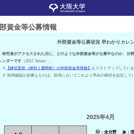
部資金等公募情報
外部資金等公募状況 早わかりカレ
研究者がアクセスされた日に、どのような外部資金等が公募中なのか、分野
レンダーです
（2017.3start）。
※
【締切直前（締切１週間前）の外部資金等情報】
もリストアップしてい
※ 部局確認が必要なものは、部局においてこれより早めの締切を設定して
2025年4月
：全分野
：