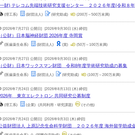
(一財) テレコム先端技術研究支援センター ２０２６年度(令和８
(理工系)
(財団法人)
(研究助成)
(200万～500万未満)
[2026年7月27日 公開日]
[2026年9月30日 (水) 締切]
（公財）日本脳神経財団 2026年度 寺岡賞
(医歯薬生命系)
(財団法人)
(賞)
(50万～100万未満)
[2026年7月27日 公開日]
[2026年9月30日 (水) 締切]
（公財）日本ワックスマン財団 令和8年度学術研究助成の募集
(医歯薬生命系)
(財団法人)
(研究助成)
(100万～200万未満)
[2026年7月24日 公開日]
[2026年8月13日 (木) 締切]
2026年 東京エレクトロン 共同研究公募制度
(理工系)
(企業)
(共同利用・研究課題)
(その他)
[2026年7月24日 公開日]
[2026年9月3日 (木) 締切]
公益財団法人 上原記念生命科学財団 ２０２６年度 海外留学助成