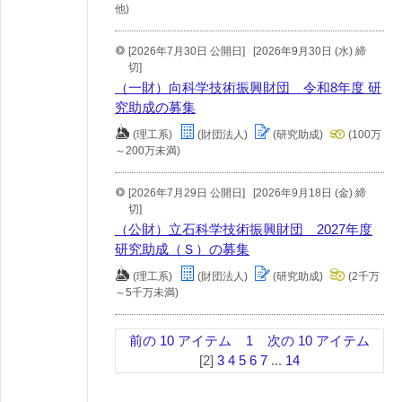
他)
[2026年7月30日 公開日]
[2026年9月30日 (水) 締
切]
（一財）向科学技術振興財団 令和8年度 研
究助成の募集
(理工系)
(財団法人)
(研究助成)
(100万
～200万未満)
[2026年7月29日 公開日]
[2026年9月18日 (金) 締
切]
（公財）立石科学技術振興財団 2027年度
研究助成（Ｓ）の募集
(理工系)
(財団法人)
(研究助成)
(2千万
～5千万未満)
前の 10 アイテム
1
次の 10 アイテム
[2]
3
4
5
6
7
...
14