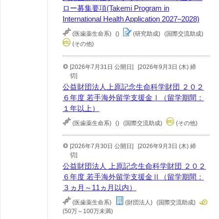
ロー募集要項(Takemi Program in
International Health Application 2027–2028)
(医歯薬生命系)
()
(研究助成)
(国際交流助成)
(その他)
[2026年7月31日 公開日]
[2026年9月3日 (木) 締
切]
公益財団法人上原記念生命科学財団 ２０２
６年度 若手海外留学支援金Ⅰ（留学期間：
１年以上）
(医歯薬生命系)
()
(国際交流助成)
(その他)
[2026年7月30日 公開日]
[2026年9月3日 (木) 締
切]
公益財団法人 上原記念生命科学財団 ２０２
６年度 若手海外留学支援金Ⅱ（留学期間：
３ヵ月～11ヵ月以内）
(医歯薬生命系)
(財団法人)
(国際交流助成)
(50万～100万未満)