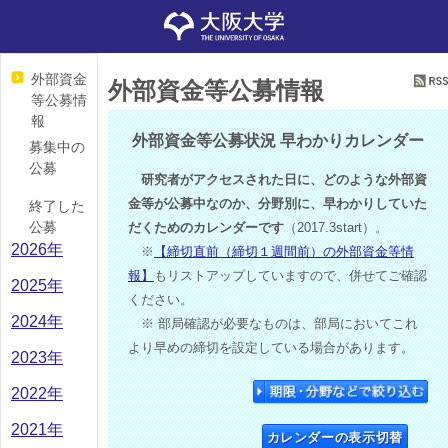
外部資金
外部資金等公募情報
等公募情
報
外部資金等公募状況 早わかりカレンダー
募集中の
公募
研究者がアクセスされた日に、どのような外部資
金等が公募中なのか、分野別に、早わかりしていた
終了した
公募
だくためのカレンダーです
（2017.3start）。
2026年
※
【締切直前（締切１週間前）の外部資金等情
報】
もリストアップしていますので、併せてご確認
2025年
ください。
2024年
※ 部局確認が必要なものは、部局においてこれ
より早めの締切を設定している場合があります。
2023年
2022年
2021年
カレンダーの表示切替