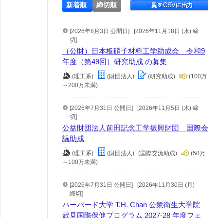
新着順
締切順
[2026年8月3日 公開日]
[2026年11月18日 (水) 締
切]
（公財）日本板硝子材料工学助成会 令和9
年度（第49回）研究助成 の募集
(理工系)
(財団法人)
(研究助成)
(100万
～200万未満)
[2026年7月31日 公開日]
[2026年11月5日 (木) 締
切]
公益財団法人前田記念工学振興財団 国際会
議助成
(理工系)
(財団法人)
(国際交流助成)
(50万
～100万未満)
[2026年7月31日 公開日]
[2026年11月30日 (月)
締切]
ハーバード大学 T.H. Chan 公衆衛生大学院
武見国際保健プログラム 2027-28 年度フェ