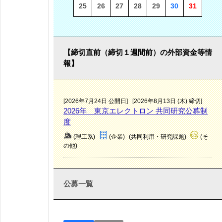
25
26
27
28
29
30
31
【締切直前（締切１週間前）の外部資金等情
報】
[2026年7月24日 公開日]
[2026年8月13日 (木) 締切]
2026年 東京エレクトロン 共同研究公募制
度
(理工系)
(企業)
(共同利用・研究課題)
(そ
の他)
公募一覧