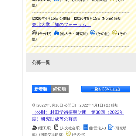
他)
[2026年4月15日 公開日]
[2026年8月15日 (None) 締切]
東北大学「知のフォーラム」
(全分野)
(他大学・研究所)
(その他)
(その
他)
公募一覧
新着順
締切順
[2022年3月16日 公開日]
[2022年4月1日 (金) 締切]
（公財）村田学術振興財団 第38回（2022年
度）研究助成等の募集
(理工系)
(人文社会系)
(財団法人)
(研究助
成)
(国際交流助成)
(その他)