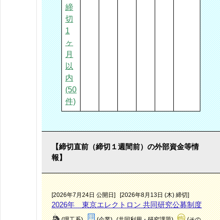
締
切
1
ヶ
月
以
内
(50
件)
【締切直前（締切１週間前）の外部資金等情
報】
[2026年7月24日 公開日]
[2026年8月13日 (木) 締切]
2026年 東京エレクトロン 共同研究公募制度
(理工系)
(企業)
(共同利用・研究課題)
(その