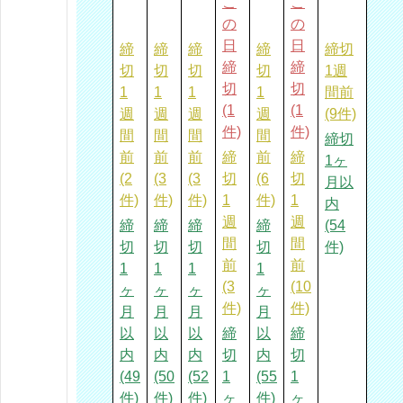
こ
こ
の
の
日
日
締
締
締
締
締切
締
締
切
切
切
切
1週
切
切
1
1
1
1
間前
(1
(1
週
週
週
週
(9件)
件)
件)
間
間
間
間
締切
前
前
前
締
前
締
1ヶ
(2
(3
(3
切
(6
切
月以
件)
件)
件)
1
件)
1
内
週
週
締
締
締
締
(54
間
間
切
切
切
切
件)
前
前
1
1
1
1
(3
(10
ヶ
ヶ
ヶ
ヶ
件)
件)
月
月
月
月
以
以
以
締
以
締
内
内
内
切
内
切
(49
(50
(52
1
(55
1
件)
件)
件)
ヶ
件)
ヶ