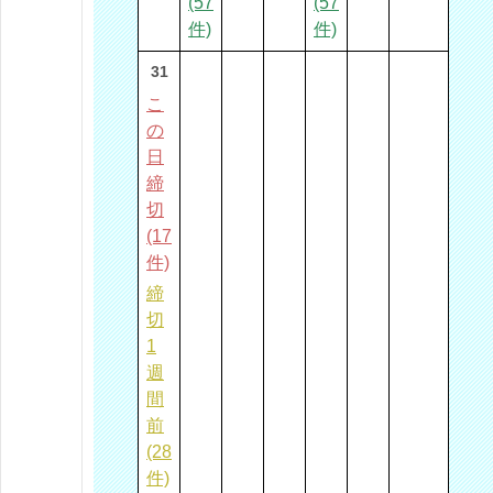
(57
(57
件)
件)
31
こ
の
日
締
切
(17
件)
締
切
1
週
間
前
(28
件)