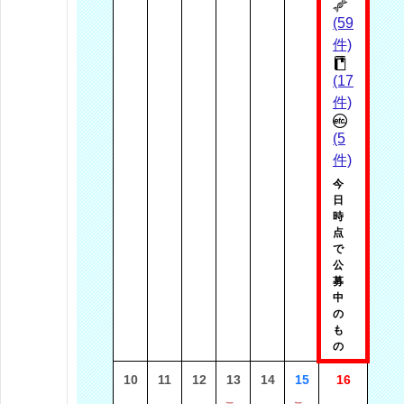
(59
件)
(17
件)
(5
件)
今
日
時
点
で
公
募
中
の
も
の
10
11
12
13
14
15
16