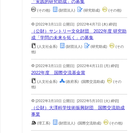
「実践的研究助成」の募集
(その他)
(財団法人)
(研究助成)
(その他)
[2022年3月11日 公開日]
[2022年4月7日 (木) 締切]
（公財）サントリー文化財団 2022年度 研究助
成「学問の未来を拓く」の募集
(人文社会系)
(財団法人)
(研究助成)
(その
他)
[2022年3月11日 公開日]
[2022年4月11日 (月) 締切]
2022年度 国際交流基金賞
(人文社会系)
(政府系)
(国際交流助成)
(その
他)
[2022年3月10日 公開日]
[2022年5月10日 (火) 締切]
（公財）大澤科学技術振興財団 国際交流助成
事業
(理工系)
(財団法人)
(国際交流助成)
(その他)