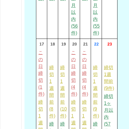
月
月
以
以
内
内
(56
(55
件)
件)
17
18
19
20
21
22
23
こ
こ
こ
の
の
の
日
日
日
締
締
締
締切
締
締
締
切
切
切
1週
切
切
切
1
1
1
間前
(1
(4
(4
週
週
週
(9件)
件)
件)
件)
間
間
間
締切
締
前
前
締
締
前
1ヶ
切
(8
(10
切
切
(9
月以
1
件)
件)
1
1
件)
内
週
週
週
締
締
締
(57