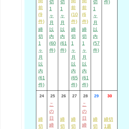
間
間
間
切
切
切
件)
前
前
前
1
1
1
(9
(10
(6
ヶ
ヶ
ヶ
件)
件)
件)
月
月
月
締
以
以
締
締
以
切
内
内
切
切
内
1
(60
(61
1
1
(57
ヶ
件)
件)
ヶ
ヶ
件)
月
月
月
以
以
以
内
内
内
(61
(65
(61
件)
件)
件)
24
25
26
27
28
29
30
こ
こ
の
の
日
日
締
締
締
締
締切
締
締
切
切
切
切
1週