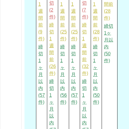
切
切
1
1
1
1
間前
(2
(7
週
週
週
週
(28
件)
件)
間
間
間
間
件)
前
締
前
前
締
前
締切
(9
切
(25
(25
切
(28
1ヶ
件)
1
件)
件)
1
件)
月以
週
週
締
締
締
締
内
間
間
切
切
切
切
(50
前
前
1
1
1
1
件)
(26
(32
ヶ
ヶ
ヶ
ヶ
件)
件)
月
月
月
月
以
締
以
以
締
以
内
切
内
内
切
内
(57
1
(56
(57
1
(50
件)
ヶ
件)
件)
ヶ
件)
月
月
以
以
内
内