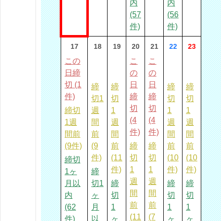
内
内
(57
(56
件)
件)
17
18
19
20
21
22
23
この
こ
こ
日締
の
の
切 (1
日
日
締
締
締
締
件)
締
締
切1
切
切
切
切
切
締切
週
1
1
1
(4
(4
1週
間
週
週
週
件)
件)
間前
前
間
間
間
(9件)
(9
前
締
締
前
前
件)
(11
切
切
(10
(10
締切
件)
1
1
件)
件)
1ヶ
締
週
週
月以
切1
締
締
締
間
間
内
ヶ
切
切
切
前
前
(62
月
1
1
1
(11
(7
件)
以
ヶ
ヶ
ヶ