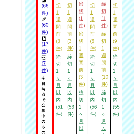
締
締
切
切
切
切
(66
切
切
1
1
1
1
件)
(1
(1
週
週
週
週
(60
件)
件)
間
間
間
間
件)
前
前
締
前
締
前
(3
(3
切
(6
切
(9
(17
件)
件)
1
件)
1
件)
件)
週
週
締
締
締
締
間
間
(7
切
切
切
切
前
前
件)
1
1
1
1
(3
(10
ヶ
ヶ
ヶ
ヶ
今
日
件)
件)
月
月
月
月
時
以
以
締
以
締
以
点
内
内
切
内
切
内
で
公
(51
(53
1
(56
1
(55
募
件)
件)
ヶ
件)
ヶ
件)
中
月
月
の
も
以
以
の