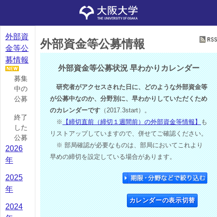
外部資
外部資金等公募情報
金等公
募情報
外部資金等公募状況 早わかりカレンダー
募集
研究者がアクセスされた日に、どのような外部資金等
中の
公募
が公募中なのか、分野別に、早わかりしていただくため
のカレンダーです
（2017.3start）。
終了
※
【締切直前（締切１週間前）の外部資金等情報】
も
した
リストアップしていますので、併せてご確認ください。
公募
※ 部局確認が必要なものは、部局においてこれより
2026
早めの締切を設定している場合があります。
年
2025
年
カレンダーの表示切替
2024