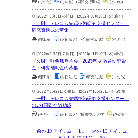
(その他)
(その他)
(国際交流助成)
(その他)
[2022年8月3日 公開日]
[2022年10月28日 (金) 締切]
（一財）テレコム先端技術研究支援センター
研究費助成の募集
(理工系)
(財団法人)
(研究助成)
(その他)
[2022年8月3日 公開日]
[2022年11月10日 (木) 締切]
（公財）軽金属奨学会 2023年度 教育研究資
金・研究補助金の募集
(理工系)
(財団法人)
(研究助成)
(その他)
[2022年7月29日 公開日]
[2022年10月28日 (金) 締切]
（一財）テレコム先端技術研究支援センター
SCAT国際会議助成
(その他)
(財団法人)
(国際交流助成)
(その他)
前の 10 アイテム
1
...
次の 10 アイテム
6
7
8
[9]
10
11
12
...
30