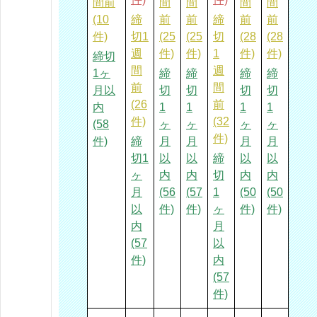
間前
間
間
間
間
(10
締
前
前
締
前
前
件)
切1
(25
(25
切
(28
(28
週
件)
件)
1
件)
件)
締切
間
週
1ヶ
締
締
締
締
前
間
月以
切
切
切
切
(26
前
内
1
1
1
1
件)
(32
(58
ヶ
ヶ
ヶ
ヶ
件)
件)
締
月
月
月
月
切1
以
以
締
以
以
ヶ
内
内
切
内
内
月
(56
(57
1
(50
(50
以
件)
件)
ヶ
件)
件)
内
月
(57
以
件)
内
(57
件)