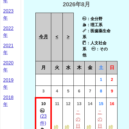
年
2026年8月
2023
年
：全分野
：理工系
2022
：医歯薬生命
年
今月
<
>
系
：人文社会
2021
系
：その
年
他
2020
月
火
水
木
金
土
日
年
1
2
2019
年
3
4
5
6
7
8
9
2018
10
11
12
13
14
15
16
年
こ
こ
(23
の
の
件)
日
日
締
締
締
締