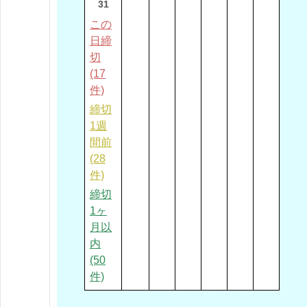
31
この
日締
切
(17
件)
締切
1週
間前
(28
件)
締切
1ヶ
月以
内
(50
件)