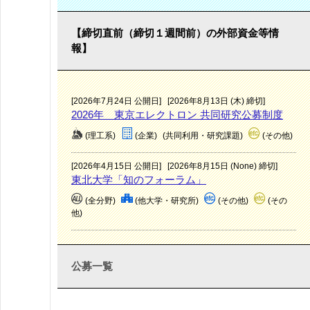
【締切直前（締切１週間前）の外部資金等情
報】
[2026年7月24日 公開日]
[2026年8月13日 (木) 締切]
2026年 東京エレクトロン 共同研究公募制度
(理工系)
(企業)
(共同利用・研究課題)
(その他)
[2026年4月15日 公開日]
[2026年8月15日 (None) 締切]
東北大学「知のフォーラム」
(全分野)
(他大学・研究所)
(その他)
(その
他)
公募一覧