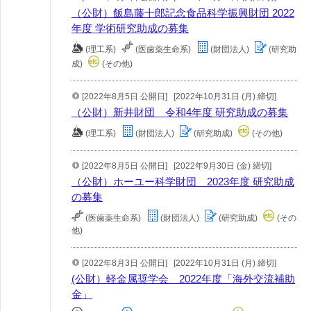
（公財）飯島藤十郎記念食品科学振興財団 2022
年度 学術研究助成の募集
(理工系)
(医歯薬生命系)
(財団法人)
(研究助
成)
(その他)
[2022年8月5日 公開日]
[2022年10月31日 (月) 締切]
（公財）新井財団 令和4年度 研究助成の募集
(理工系)
(財団法人)
(研究助成)
(その他)
[2022年8月5日 公開日]
[2022年9月30日 (金) 締切]
（公財）ホーユー科学財団 2023年度 研究助成
の募集
(医歯薬生命系)
(財団法人)
(研究助成)
(その
他)
[2022年8月3日 公開日]
[2022年10月31日 (月) 締切]
(公財）軽金属奨学会 2022年度「海外交流補助
金」