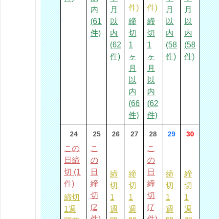
件)
件)
内
月
月
月
(61
以
締
締
以
以
件)
内
切
切
内
内
(62
1
1
(58
(58
件)
ヶ
ヶ
件)
件)
月
月
以
以
内
内
(66
(62
件)
件)
24
25
26
27
28
29
30
この
こ
こ
日締
の
の
切 (1
日
日
締
締
締
締
件)
締
締
切
切
切
切
切
切
締切
1
1
1
1
(2
(7
1週
週
週
週
週
件)
件)