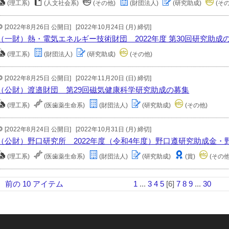
(理工系)
(人文社会系)
(その他)
(財団法人)
(研究助成)
(そ
[2022年8月26日 公開日]
[2022年10月24日 (月) 締切]
（一財）熱・電気エネルギー技術財団 2022年度 第30回研究助成
(理工系)
(財団法人)
(研究助成)
(その他)
[2022年8月25日 公開日]
[2022年11月20日 (日) 締切]
（公財）渡邉財団 第29回磁気健康科学研究助成の募集
(理工系)
(医歯薬生命系)
(財団法人)
(研究助成)
(その他)
[2022年8月24日 公開日]
[2022年10月31日 (月) 締切]
（公財）野口研究所 2022年度（令和4年度）野口遵研究助成金・
(理工系)
(医歯薬生命系)
(財団法人)
(研究助成)
(賞)
(その他
前の 10 アイテム
1
...
3
4
5
[6]
7
8
9
...
30