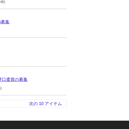
の他)
の募集
野口遵賞の募集
)
次の 10 アイテム