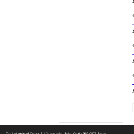
The University of Osaka, 1-1 Yamadaoka, Suita, Osaka 565-0871 Japan