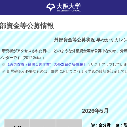
部資金等公募情報
外部資金等公募状況 早わかりカレ
研究者がアクセスされた日に、どのような外部資金等が公募中なのか、分野
レンダーです
（2017.3start）。
※
【締切直前（締切１週間前）の外部資金等情報】
もリストアップしてい
※ 部局確認が必要なものは、部局においてこれより早めの締切を設定して
2026年5月
：全分野
：