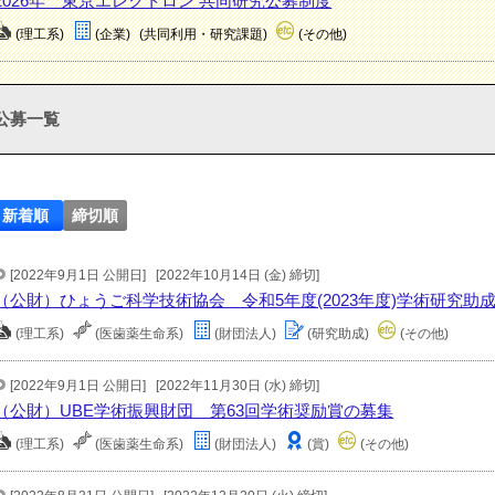
2026年 東京エレクトロン 共同研究公募制度
(理工系)
(企業)
(共同利用・研究課題)
(その他)
公募一覧
新着順
締切順
[2022年9月1日 公開日]
[2022年10月14日 (金) 締切]
（公財）ひょうご科学技術協会 令和5年度(2023年度)学術研究助
(理工系)
(医歯薬生命系)
(財団法人)
(研究助成)
(その他)
[2022年9月1日 公開日]
[2022年11月30日 (水) 締切]
（公財）UBE学術振興財団 第63回学術奨励賞の募集
(理工系)
(医歯薬生命系)
(財団法人)
(賞)
(その他)