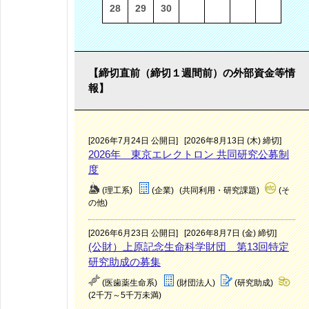
28
29
30
【締切直前（締切１週間前）の外部資金等情
報】
[2026年7月24日 公開日]
[2026年8月13日 (木) 締切]
2026年 東京エレクトロン 共同研究公募制
度
(理工系)
(企業)
(共同利用・研究課題)
(そ
の他)
[2026年6月23日 公開日]
[2026年8月7日 (金) 締切]
(公財）上原記念生命科学財団 第13回特定
研究助成の募集
(医歯薬生命系)
(財団法人)
(研究助成)
(2千万～5千万未満)