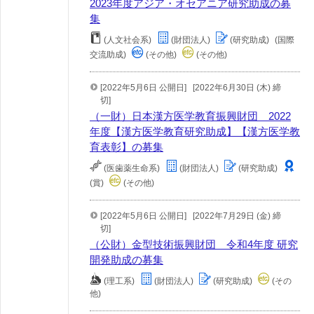
2023年度アジア・オセアニア研究助成の募
集
(人文社会系)
(財団法人)
(研究助成)
(国際
交流助成)
(その他)
(その他)
[2022年5月6日 公開日]
[2022年6月30日 (木) 締
切]
（一財）日本漢方医学教育振興財団 2022
年度【漢方医学教育研究助成】【漢方医学教
育表彰】の募集
(医歯薬生命系)
(財団法人)
(研究助成)
(賞)
(その他)
[2022年5月6日 公開日]
[2022年7月29日 (金) 締
切]
（公財）金型技術振興財団 令和4年度 研究
開発助成の募集
(理工系)
(財団法人)
(研究助成)
(その
他)