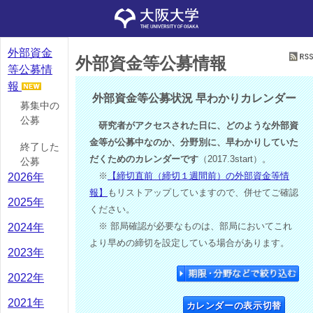
外部資金
外部資金等公募情報
等公募情
報
外部資金等公募状況 早わかりカレンダー
募集中の
公募
研究者がアクセスされた日に、どのような外部資
金等が公募中なのか、分野別に、早わかりしていた
終了した
だくためのカレンダーです
（2017.3start）。
公募
※
【締切直前（締切１週間前）の外部資金等情
2026年
報】
もリストアップしていますので、併せてご確認
2025年
ください。
※ 部局確認が必要なものは、部局においてこれ
2024年
より早めの締切を設定している場合があります。
2023年
2022年
2021年
カレンダーの表示切替