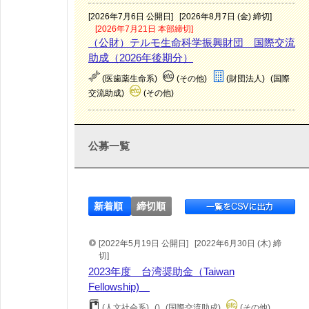
[2026年7月6日 公開日]
[2026年8月7日 (金) 締切]
[2026年7月21日 本部締切]
（公財）テルモ生命科学振興財団 国際交流
助成（2026年後期分）
(医歯薬生命系)
(その他)
(財団法人)
(国際
交流助成)
(その他)
公募一覧
新着順
締切順
[2022年5月19日 公開日]
[2022年6月30日 (木) 締
切]
2023年度 台湾奨助金（Taiwan
Fellowship)
(人文社会系)
()
(国際交流助成)
(その他)