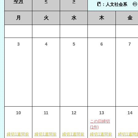
今月
<
>
：人文社会系
月
火
水
木
金
3
4
5
6
7
10
11
12
13
14
この日締切
(1件)
締切1週間前
締切1週間前
締切1週間前
締切1週間前
締切1週間