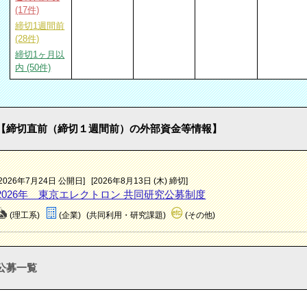
(17件)
締切1週間前
(28件)
締切1ヶ月以
内 (50件)
【締切直前（締切１週間前）の外部資金等情報】
[2026年7月24日 公開日]
[2026年8月13日 (木) 締切]
2026年 東京エレクトロン 共同研究公募制度
(理工系)
(企業)
(共同利用・研究課題)
(その他)
公募一覧