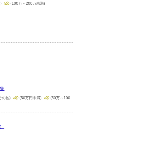
)
(100万～200万未満)
募集
その他)
(50万円未満)
(50万～100
）