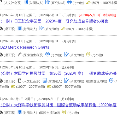
(人文社会系)
(財団法人)
(研究助成)
(その他)
(50万～100万未満
[2020年3月13日 公開日]
[2020年5月31日 (日) 締切]
[2020年5月13日 本部締切]
（一財）日工記念事業団 2020年度 研究助成金希望者の募集
(理工系)
(財団法人)
(研究助成)
(50万～100万未満)
[2020年3月11日 公開日]
[2020年8月31日 (月) 締切]
2020 Merck Research Grants
(理工系)
(医歯薬生命系)
(その他)
(研究助成)
(その他)
[2020年3月10日 公開日]
[2020年4月3日 (金) 締切]
（公財）村田学術振興財団 第36回（2020年度） 研究助成等の
(理工系)
(人文社会系)
(財団法人)
(研究助成)
(国際交流助成)
(
万未満)
(100万～200万未満)
(200万～500万未満)
[2020年3月9日 公開日]
[2020年5月11日 (月) 締切]
（公財）大澤科学技術振興財団 国際交流助成事業募集（2020年度
(理工系)
(財団法人)
(国際交流助成)
(その他)