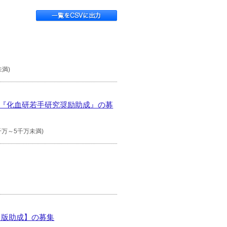
未満)
び『化血研若手研究奨励助成』の募
千万～5千万未満)
出版助成】の募集