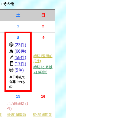
：その他
土
日
1
2
8
9
(23件)
(66件)
締切1週間前
(59件)
(2件)
(17件)
締切1ヶ月以
(5件)
内 (49件)
今日時点で
公募中のも
の
15
16
この日締切 (1
件)
前
締切1週間前
締切1週間前