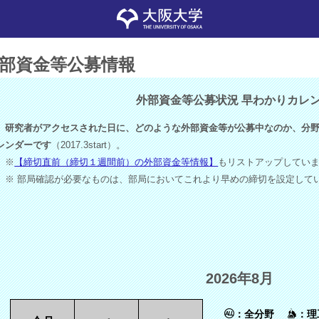
部資金等公募情報
外部資金等公募状況 早わかりカレ
研究者がアクセスされた日に、どのような外部資金等が公募中なのか、分野
レンダーです
（2017.3start）。
※
【締切直前（締切１週間前）の外部資金等情報】
もリストアップしてい
※ 部局確認が必要なものは、部局においてこれより早めの締切を設定して
2026年8月
：全分野
：