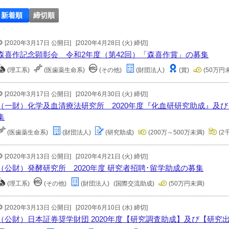
新着順
締切順
[2020年3月17日 公開日]
[2020年4月28日 (火) 締切]
森喜作記念顕彰会 令和2年度（第42回）「森喜作賞」の募集
(理工系)
(医歯薬生命系)
(その他)
(財団法人)
(賞)
(50万円
[2020年3月17日 公開日]
[2020年6月30日 (火) 締切]
（一財）化学及血清療法研究所 2020年度『化血研研究助成』及
集
(医歯薬生命系)
(財団法人)
(研究助成)
(200万～500万未満)
(2
[2020年3月13日 公開日]
[2020年4月21日 (火) 締切]
（公財）発酵研究所 2020年度 研究者招聘･留学助成の募集
(理工系)
(その他)
(財団法人)
(国際交流助成)
(50万円未満)
[2020年3月13日 公開日]
[2020年6月10日 (水) 締切]
（公財）日本証券奨学財団 2020年度【研究調査助成】及び【研究