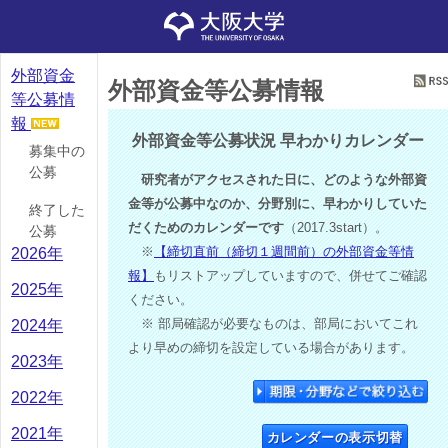
外部資金
外部資金等公募情報
等公募情
報
外部資金等公募状況 早わかりカレンダー
募集中の
公募
研究者がアクセスされた日に、どのような外部資
金等が公募中なのか、分野別に、早わかりしていた
終了した
だくためのカレンダーです
（2017.3start）。
公募
※
【締切直前（締切１週間前）の外部資金等情
2026年
報】
もリストアップしていますので、併せてご確認
2025年
ください。
※ 部局確認が必要なものは、部局においてこれ
2024年
より早めの締切を設定している場合があります。
2023年
2022年
2021年
カレンダーの表示切替