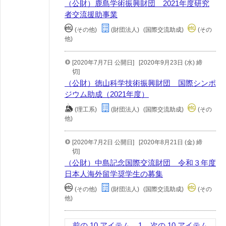
（公財）鹿島学術振興財団 2021年度研究
者交流援助事業
(その他)
(財団法人)
(国際交流助成)
(その
他)
[2020年7月7日 公開日]
[2020年9月23日 (水) 締
切]
（公財）徳山科学技術振興財団 国際シンポ
ジウム助成（2021年度）
(理工系)
(財団法人)
(国際交流助成)
(その
他)
[2020年7月2日 公開日]
[2020年8月21日 (金) 締
切]
（公財）中島記念国際交流財団 令和３年度
日本人海外留学奨学生の募集
(その他)
(財団法人)
(国際交流助成)
(その
他)
前の 10 アイテム
1
次の 10 アイテム