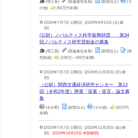
(理工系)
(医歯薬生命系)
(財団法人)
(そ
の他)
(50万円未満)
[2020年7月7日 公開日]
[2020年9月15日 (火) 締
切]
(公財）ノバルティス科学振興財団 第34
回ノバルティス研究奨励金の募集
(理工系)
(医歯薬生命系)
(財団法人)
(研
究助成)
(100万～200万未満)
[2020年7月7日 公開日]
[2020年11月30日 (月) 締
切]
（公財）関西交通経済研究センター 第13
回（令和2年度）懸賞「提案・提言」論文募
集
(全分野)
(財団法人)
(その他)
(50万円
未満)
[2020年7月7日 公開日]
[2020年11月20日 (金) 締
切]
[2020年10月23日 本部締切]