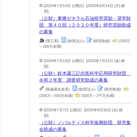
[2020年7月14日 公開日]
[2020年9月14日 (月) 締
切]
（公財）東燃ゼネラル石油研究奨励・奨学財
団 第４０回（２０２０年度）研究奨励助成
の募集
(理工系)
(財団法人)
(研究助成)
(100万
～200万未満)
[2020年7月14日 公開日]
[2020年7月31日 (金) 締
切]
（公財）鈴木謙三記念医科学応用研究財団
令和２年度 調査研究助成の募集
(医歯薬生命系)
(財団法人)
(研究助成)
(200万～500万未満)
(500万～2千万未満)
[2020年7月7日 公開日]
[2020年9月30日 (水) 締
切]
（公財）ノバルティス科学振興財団 研究集
会助成の募集