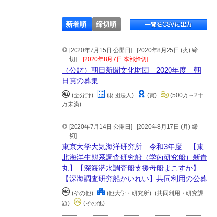
新着順
締切順
[2020年7月15日 公開日]
[2020年8月25日 (火) 締
切]
[2020年8月7日 本部締切]
（公財）朝日新聞文化財団 2020年度 朝
日賞の募集
(全分野)
(財団法人)
(賞)
(500万～2千
万未満)
[2020年7月14日 公開日]
[2020年8月17日 (月) 締
切]
東京大学大気海洋研究所 令和3年度 【東
北海洋生態系調査研究船（学術研究船）新青
丸】【深海潜水調査船支援母船よこすか】
【深海調査研究船かいれい】共同利用の公募
(その他)
(他大学・研究所)
(共同利用・研究課
題)
(その他)