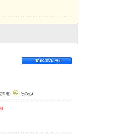
究課題)
(その他)
切]