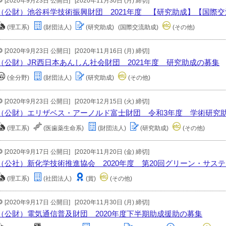
[2020年9月23日 公開日]
[2020年11月30日 (月) 締切]
（公財）池谷科学技術振興財団 2021年度 【研究助成】【国際
(理工系)
(財団法人)
(研究助成)
(国際交流助成)
(その他)
[2020年9月23日 公開日]
[2020年11月16日 (月) 締切]
（公財）JR西日本あんしん社会財団 2021年度 研究助成の募集
(全分野)
(財団法人)
(研究助成)
(その他)
[2020年9月23日 公開日]
[2020年12月15日 (火) 締切]
（公財）エリザベス・アーノルド富士財団 令和3年度 学術研究
(理工系)
(医歯薬生命系)
(財団法人)
(研究助成)
(その他)
[2020年9月17日 公開日]
[2020年11月20日 (金) 締切]
（公社）新化学技術推進協会 2020年度 第20回グリーン・サス
(理工系)
(社団法人)
(賞)
(その他)
[2020年9月17日 公開日]
[2020年11月30日 (月) 締切]
（公財）電気通信普及財団 2020年度下半期助成援助の募集