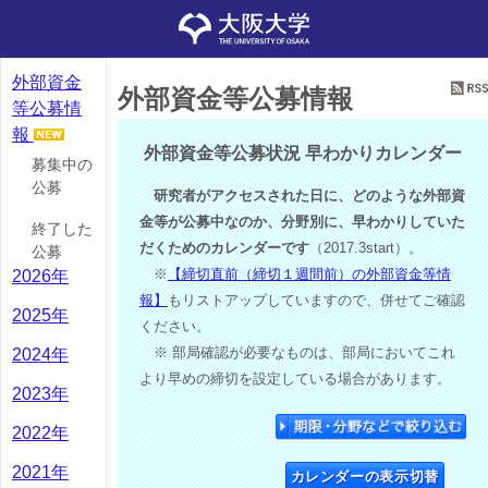
外部資金
外部資金等公募情報
等公募情
報
外部資金等公募状況 早わかりカレンダー
募集中の
公募
研究者がアクセスされた日に、どのような外部資
金等が公募中なのか、分野別に、早わかりしていた
終了した
だくためのカレンダーです
（2017.3start）。
公募
※
【締切直前（締切１週間前）の外部資金等情
2026年
報】
もリストアップしていますので、併せてご確認
2025年
ください。
※ 部局確認が必要なものは、部局においてこれ
2024年
より早めの締切を設定している場合があります。
2023年
2022年
2021年
カレンダーの表示切替