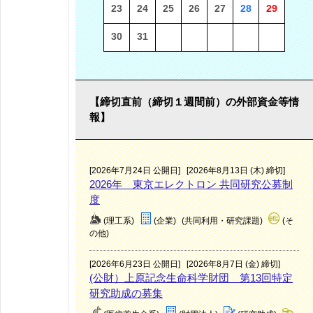
23
24
25
26
27
28
29
30
31
【締切直前（締切１週間前）の外部資金等情
報】
[2026年7月24日 公開日]
[2026年8月13日 (木) 締切]
2026年 東京エレクトロン 共同研究公募制
度
(理工系)
(企業)
(共同利用・研究課題)
(そ
の他)
[2026年6月23日 公開日]
[2026年8月7日 (金) 締切]
(公財）上原記念生命科学財団 第13回特定
研究助成の募集