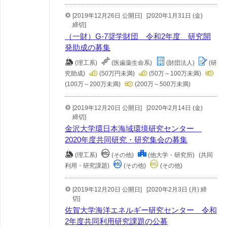
[2019年12月26日 公開日]
[2020年1月31日 (金)
締切]
（一財）G-7奨学財団 令和2年度 研究開
発助成の募集
(理工系)
(医歯薬生命系)
(財団法人)
(研
究助成)
(50万円未満)
(50万～100万未満)
(100万～200万未満)
(200万～500万未満)
[2019年12月20日 公開日]
[2020年2月14日 (金)
締切]
金沢大学環日本海域環境研究センター
2020年度共同研究・研究集会の募集
(理工系)
(その他)
(他大学・研究所)
(共同
利用・研究課題)
(その他)
(その他)
[2019年12月20日 公開日]
[2020年2月3日 (月) 締
切]
佐賀大学海洋エネルギー研究センター 令和
2年度共同利用研究課題の公募