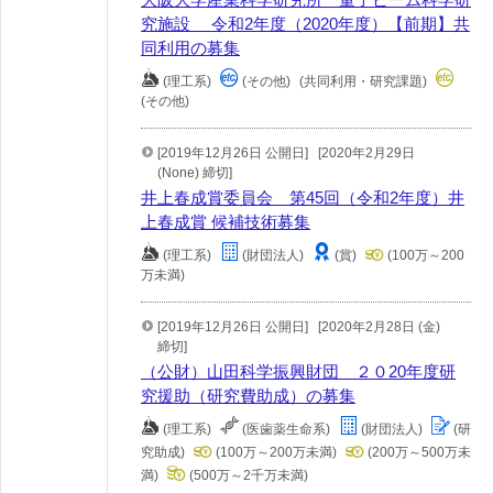
究施設 令和2年度（2020年度）【前期】共
同利用の募集
(理工系)
(その他)
(共同利用・研究課題)
(その他)
[2019年12月26日 公開日]
[2020年2月29日
(None) 締切]
井上春成賞委員会 第45回（令和2年度）井
上春成賞 候補技術募集
(理工系)
(財団法人)
(賞)
(100万～200
万未満)
[2019年12月26日 公開日]
[2020年2月28日 (金)
締切]
（公財）山田科学振興財団 ２０20年度研
究援助（研究費助成）の募集
(理工系)
(医歯薬生命系)
(財団法人)
(研
究助成)
(100万～200万未満)
(200万～500万未
満)
(500万～2千万未満)