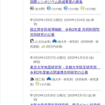
国際シンポジウム助成事業の募集
(全分野)
(その他)
(その他)
(その他)
[2020年1月6日 公開日]
[2020年1月24日 (金) 締
切]
国立歴史民俗博物館 令和2年度 共同利用型
共同研究の公募
(人文社会系)
(他大学・研究所)
(共同利用・研
究課題)
(50万円未満)
[2019年12月27日 公開日]
[2020年1月31日 (金)
締切]
東京大学地震研究所・京都大学防災研究所
令和2年度拠点間連携共同研究の公募
(理工系)
(他大学・研究所)
(共同利用・研究課
題)
(その他)
[2019年12月26日 公開日]
[2020年2月7日 (金) 締
切]
大阪大学産業科学研究所 量子ビーム科学研