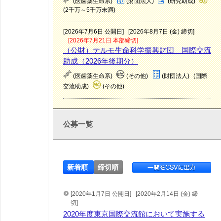
(医歯薬生命系)
(財団法人)
(研究助成)
(2千万～5千万未満)
[2026年7月6日 公開日]
[2026年8月7日 (金) 締切]
[2026年7月21日 本部締切]
（公財）テルモ生命科学振興財団 国際交流
助成（2026年後期分）
(医歯薬生命系)
(その他)
(財団法人)
(国際
交流助成)
(その他)
公募一覧
新着順
締切順
[2020年1月7日 公開日]
[2020年2月14日 (金) 締
切]
2020年度東京国際交流館において実施する