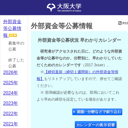
外部資金
外部資金等公募情報
等公募情
報
外部資金等公募状況 早わかりカレンダー
募集中の
公募
研究者がアクセスされた日に、どのような外部資
金等が公募中なのか、分野別に、早わかりしていた
終了した
だくためのカレンダーです
（2017.3start）。
公募
※
【締切直前（締切１週間前）の外部資金等情
2026年
報】
もリストアップしていますので、併せてご確認
2025年
ください。
※ 部局確認が必要なものは、部局においてこれ
2024年
より早めの締切を設定している場合があります。
2023年
2022年
2021年
カレンダーの表示切替