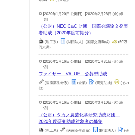
[2020年1月20日 公開日]
[2020年2月28日 (金) 締
切]
（公財）NEC C&C 財団 国際会議論文発表
者助成（2020年度前期分）
(理工系)
(財団法人)
(国際交流助成)
(50万
円未満)
[2020年1月16日 公開日]
[2020年1月31日 (金) 締
切]
ファイザー VALUE 公募型助成
(医歯薬生命系)
(企業)
(研究助成)
(その
他)
[2020年1月16日 公開日]
[2020年3月10日 (火) 締
切]
（公財）タカノ農芸化学研究助成財団
2020年度研究助成対象者の募集
(理工系)
(医歯薬生命系)
(財団法人)
(研