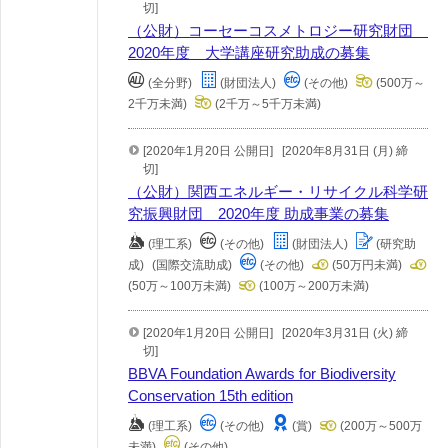
切]
（公財）コーセーコスメトロジー研究財団
2020年度 大学講座研究助成の募集
(全分野)
(財団法人)
(その他)
(500万～
2千万未満)
(2千万～5千万未満)
[2020年1月20日 公開日]
[2020年8月31日 (月) 締
切]
（公財）関西エネルギー・リサイクル科学研
究振興財団 2020年度 助成事業の募集
(理工系)
(その他)
(財団法人)
(研究助
成)
(国際交流助成)
(その他)
(50万円未満)
(50万～100万未満)
(100万～200万未満)
[2020年1月20日 公開日]
[2020年3月31日 (火) 締
切]
BBVA Foundation Awards for Biodiversity
Conservation 15th edition
(理工系)
(その他)
(賞)
(200万～500万
未満)
(その他)