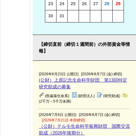
23
24
25
26
27
28
29
30
31
【締切直前（締切１週間前）の外部資金等情
報】
[2026年6月23日 公開日]
[2026年8月7日 (金) 締切]
(公財）上原記念生命科学財団 第13回特定
研究助成の募集
(医歯薬生命系)
(財団法人)
(研究助成)
(2千万～5千万未満)
[2026年7月6日 公開日]
[2026年8月7日 (金) 締切]
[2026年7月21日 本部締切]
（公財）テルモ生命科学振興財団 国際交流
助成（2026年後期分）