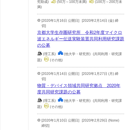
究助成)
(50万～100万未満)
(100万～200万未
満)
[2020年1月16日 公開日]
[2020年2月14日 (金) 締
切]
京都大学生存圏研究所 令和2年度マイクロ
波エネルギー伝送実験装置共同利用研究課題
の公募
(理工系)
(他大学・研究所)
(共同利用・研究課
題)
(その他)
[2020年1月14日 公開日]
[2020年1月27日 (月) 締
切]
物質・デバイス領域共同研究拠点 2020年
度共同研究課題の公募
(理工系)
(他大学・研究所)
(共同利用・研究課
題)
(その他)
[2020年1月10日 公開日]
[2020年2月29日 (None)
締切]