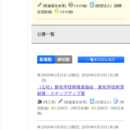
(医歯薬生命系)
(その他)
(財団法人)
(国際
交流助成)
(その他)
公募一覧
新着順
締切順
[2020年1月21日 公開日]
[2020年2月10日 (月) 締
切]
（公社）新化学技術推進協会 新化学技術奨
励賞・ステップアップ賞
(理工系)
(医歯薬生命系)
(社団法人)
(研
究助成)
(100万～200万未満)
(200万～500万未
満)
[2020年1月20日 公開日]
[2020年3月12日 (木) 締