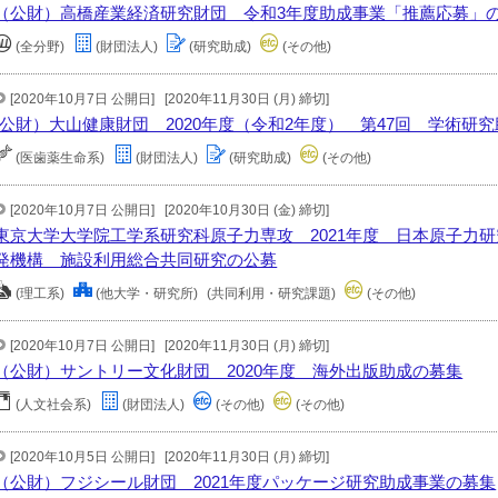
（公財）高橋産業経済研究財団 令和3年度助成事業「推薦応募」
(全分野)
(財団法人)
(研究助成)
(その他)
[2020年10月7日 公開日]
[2020年11月30日 (月) 締切]
(公財）大山健康財団 2020年度（令和2年度） 第47回 学術研
(医歯薬生命系)
(財団法人)
(研究助成)
(その他)
[2020年10月7日 公開日]
[2020年10月30日 (金) 締切]
東京大学大学院工学系研究科原子力専攻 2021年度 日本原子力
発機構 施設利用総合共同研究の公募
(理工系)
(他大学・研究所)
(共同利用・研究課題)
(その他)
[2020年10月7日 公開日]
[2020年11月30日 (月) 締切]
（公財）サントリー文化財団 2020年度 海外出版助成の募集
(人文社会系)
(財団法人)
(その他)
(その他)
[2020年10月5日 公開日]
[2020年11月30日 (月) 締切]
（公財）フジシール財団 2021年度パッケージ研究助成事業の募集