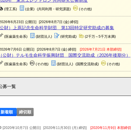
2026年 東京エレクトロン 共同研究公募制度
(理工系)
(企業)
(共同利用・研究課題)
(その他)
[2026年6月23日 公開日]
[2026年8月7日 (金) 締切]
(公財）上原記念生命科学財団 第13回特定研究助成の募集
(医歯薬生命系)
(財団法人)
(研究助成)
(2千万～5千万未満)
[2026年7月6日 公開日]
[2026年8月7日 (金) 締切]
[2026年7月21日 本部締切]
（公財）テルモ生命科学振興財団 国際交流助成（2026年後期分）
(医歯薬生命系)
(その他)
(財団法人)
(国際交流助成)
(その他)
公募一覧
新着順
締切順
[2020年10月7日 公開日]
[2020年11月30日 (月) 締切]
[2020年11月9日 本部締切