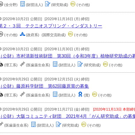
(全分野)
(財団法人)
(研究助成)
(その他)
[2020年10月2日 公開日]
[2020年11月16日 (月) 締切]
第２・３回 テクニオスプリング・インダストリー
(その他)
(政府系)
(国際交流助成)
(その他)
[2020年10月2日 公開日]
[2020年11月30日 (月) 締切]
（公財）市村清新技術財団 第30回（令和3年度）植物研究助成の
(理工系)
(医歯薬生命系)
(財団法人)
(研究助成)
(その他)
[2020年9月29日 公開日]
[2020年12月15日 (火) 締切]
（公財）藤原科学財団 第62回藤原賞の募集
(理工系)
(医歯薬生命系)
(財団法人)
(賞)
(その他)
[2020年9月29日 公開日]
[2020年11月27日 (金) 締切]
[2020年11月13日 本部締
（公財）大阪コミュニティ財団 2021年4月「がん研究助成」の募
(医歯薬生命系)
(財団法人)
(研究助成)
(その他)