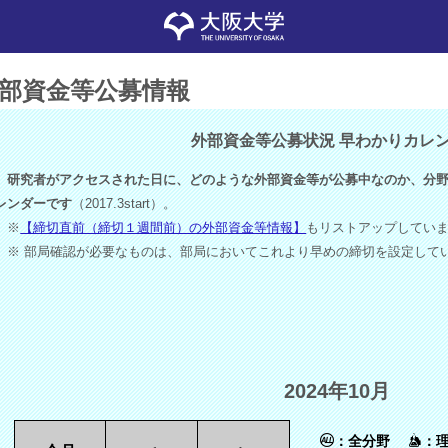
部資金等公募情報
外部資金等公募状況 早わかりカレ
研究者がアクセスされた日に、どのような外部資金等が公募中なのか、分野
レンダーです
（2017.3start）。
※
【締切直前（締切１週間前）の外部資金等情報】
もリストアップしてい
※ 部局確認が必要なものは、部局においてこれより早めの締切を設定して
2024年10月
：全分野
：