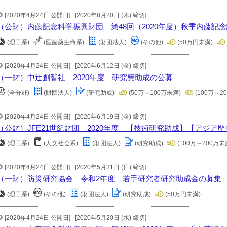
[2020年4月24日 公開日]
[2020年8月20日 (木) 締切]
（公財）内藤記念科学振興財団 第48回（2020年度）秋季内藤記
(理工系)
(医歯薬生命系)
(財団法人)
(その他)
(50万円未満)
[2020年4月24日 公開日]
[2020年6月12日 (金) 締切]
（一財）中辻創智社 2020年度 研究費助成の公募
(全分野)
(財団法人)
(研究助成)
(50万～100万未満)
(100万～2
[2020年4月24日 公開日]
[2020年6月19日 (金) 締切]
（公財）JFE21世紀財団 2020年度 【技術研究助成】【アジア
(理工系)
(人文社会系)
(財団法人)
(研究助成)
(100万～200万未
[2020年4月24日 公開日]
[2020年5月31日 (日) 締切]
（一財）防災研究協会 令和2年度 若手研究者研究助成金の募集
(理工系)
(その他)
(財団法人)
(研究助成)
(50万円未満)
[2020年4月24日 公開日]
[2020年5月20日 (水) 締切]