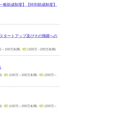
【一般助成制度】【特別助成制度】
会スタートアップ及びその飛躍への
0万～100万未満)
(100万～200万未満)
集
)
(100万～200万未満)
(200万～
)
(100万～200万未満)
(200万～