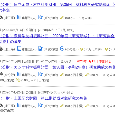
（公財）日立金属・材料科学財団 第35回 材料科学研究助成金
の募集
(理工系)
(財団法人)
(研究助成)
(50万～100万未満)
[2020年5月14日 公開日]
[2020年6月15日 (月) 締切]
（公財）泉科学技術振興財団 2020年度【研究助成】・【研究集
助成】の募集
(理工系)
(財団法人)
(研究助成)
(その他)
(50万円未満)
(5
[2020年5月8日 公開日]
[2020年5月29日 (金) 締切]
[2020年5月13日 本部締切]
（公財）カシオ科学振興財団 第38回（令和2年度）研究助成の募
(全分野)
(財団法人)
(研究助成)
(50万円未満)
(50万～100万未満
500万未満)
(500万～2千万未満)
[2020年4月24日 公開日]
[2020年4月30日 (木) 締切]
（一財）上田記念財団 第11期助成対象研究の募集
(理工系)
(財団法人)
(研究助成)
(50万円未満)
(50万～100万未満
500万未満)