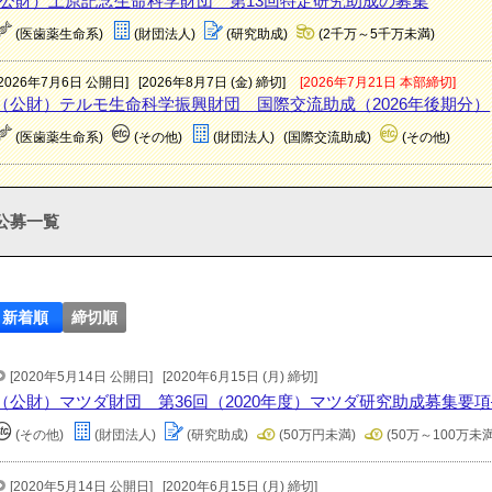
(公財）上原記念生命科学財団 第13回特定研究助成の募集
(医歯薬生命系)
(財団法人)
(研究助成)
(2千万～5千万未満)
[2026年7月6日 公開日]
[2026年8月7日 (金) 締切]
[2026年7月21日 本部締切]
（公財）テルモ生命科学振興財団 国際交流助成（2026年後期分）
(医歯薬生命系)
(その他)
(財団法人)
(国際交流助成)
(その他)
公募一覧
新着順
締切順
[2020年5月14日 公開日]
[2020年6月15日 (月) 締切]
（公財）マツダ財団 第36回（2020年度）マツダ研究助成募集要
(その他)
(財団法人)
(研究助成)
(50万円未満)
(50万～100万未満
[2020年5月14日 公開日]
[2020年6月15日 (月) 締切]