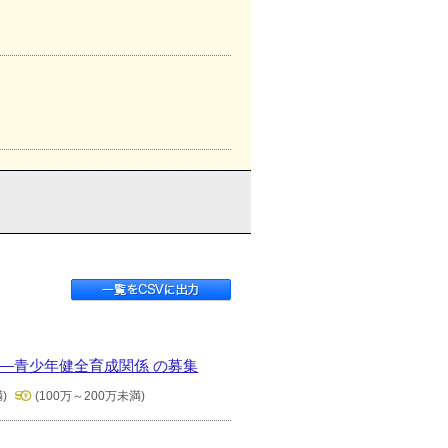
項―青少年健全育成関係 の募集
)
(100万～200万未満)