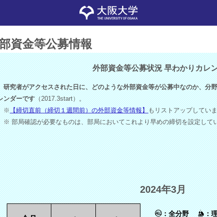
部資金等公募情報
外部資金等公募状況 早わかりカレ
研究者がアクセスされた日に、どのような外部資金等が公募中なのか、分野
レンダーです
（2017.3start）。
※
【締切直前（締切１週間前）の外部資金等情報】
もリストアップしてい
※ 部局確認が必要なものは、部局においてこれより早めの締切を設定して
2024年3月
：全分野
：