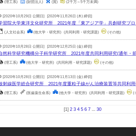
(理工系)
(財団法人)
(賞)
(2千万～5千万未満)
[2020年10月29日 公開日]
[2020年11月26日 (木) 締切]
学習院大学東洋文化研究所 2021年度「東アジア学」共創研究プ
(人文社会系)
(他大学・研究所)
(共同利用・研究課題)
(その他)
[2020年10月28日 公開日]
[2020年12月25日 (金) 締切]
自然科学研究機構分子科学研究所 2021年度共同利用研究(通年・前
(理工系)
(他大学・研究所)
(共同利用・研究課題)
(その他)
[2020年10月28日 公開日]
[2020年11月13日 (金) 締切]
放射線医学総合研究所 2021年度重粒子線がん治療装置等共同利
(理工系)
(医歯薬生命系)
(他大学・研究所)
(共同利用・研究課題)
(
[1]
2
3
4
5
6
7
...
30