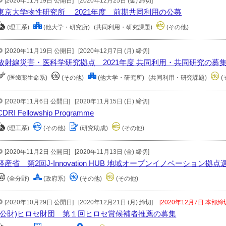
[2020年11月19日 公開日]
[2020年12月25日 (金) 締切]
東京大学物性研究所 2021年度 前期共同利用の公募
(理工系)
(他大学・研究所)
(共同利用・研究課題)
(その他)
[2020年11月19日 公開日]
[2020年12月7日 (月) 締切]
放射線災害・医科学研究拠点 2021年度 共同利用・共同研究の募
(医歯薬生命系)
(その他)
(他大学・研究所)
(共同利用・研究課題)
(
[2020年11月6日 公開日]
[2020年11月15日 (日) 締切]
CDRI Fellowship Programme
(理工系)
(その他)
(研究助成)
(その他)
[2020年11月2日 公開日]
[2020年11月13日 (金) 締切]
経産省 第2回J-Innovation HUB 地域オープンイノベーション拠
(全分野)
(政府系)
(その他)
(その他)
[2020年10月29日 公開日]
[2020年12月21日 (月) 締切]
[2020年12月7日 本部締
(公財)ヒロセ財団 第１回ヒロセ賞候補者推薦の募集