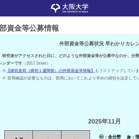
部資金等公募情報
外部資金等公募状況 早わかりカレ
研究者がアクセスされた日に、どのような外部資金等が公募中なのか、分野
レンダーです
（2017.3start）。
※
【締切直前（締切１週間前）の外部資金等情報】
もリストアップしてい
※ 部局確認が必要なものは、部局においてこれより早めの締切を設定して
2025年11月
：全分野
：