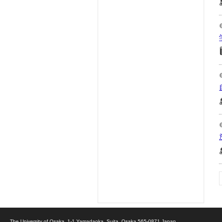
The University of Osaka, 1-1 Yamadaoka, Suita, Osaka 565-0871 Japan