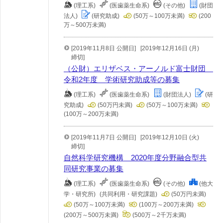
(理工系)
(医歯薬生命系)
(その他)
(財団
法人)
(研究助成)
(50万～100万未満)
(200
万～500万未満)
[2019年11月8日 公開日]
[2019年12月16日 (月)
締切]
（公財）エリザベス・アーノルド富士財団
令和2年度 学術研究助成等の募集
(理工系)
(医歯薬生命系)
(財団法人)
(研
究助成)
(50万円未満)
(50万～100万未満)
(100万～200万未満)
[2019年11月7日 公開日]
[2019年12月10日 (火)
締切]
自然科学研究機構 2020年度分野融合型共
同研究事業の募集
(理工系)
(医歯薬生命系)
(その他)
(他大
学・研究所)
(共同利用・研究課題)
(50万円未満)
(50万～100万未満)
(100万～200万未満)
(200万～500万未満)
(500万～2千万未満)