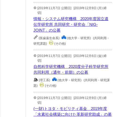
[2019年11月7日 公開日]
[2019年12月9日 (月) 締
切]
情報・システム研究機構 2020年度国立遺
伝学研究所 共同研究・研究会「NIG-
JOINT」の公募
(医歯薬生命系)
(他大学・研究所)
(共同利用・
研究課題)
(その他)
[2019年11月7日 公開日]
[2019年12月6日 (金) 締
切]
自然科学研究機構 2020度分子科学研究所
共同利用（通年・前期）の公募
(理工系)
(他大学・研究所)
(共同利用・研究課
題)
(その他)
[2019年11月7日 公開日]
[2019年12月9日 (月) 締
切]
(一財)トヨタ・モビリティ基金 2019年度
「水素社会構築に向けた革新研究助成」の募