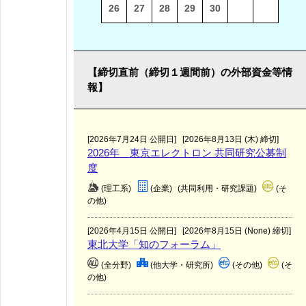
26
27
28
29
30
【締切直前（締切１週間前）の外部資金等情
報】
[2026年7月24日 公開日]
[2026年8月13日 (木) 締切]
2026年 東京エレクトロン 共同研究公募制
度
(理工系)
(企業)
(共同利用・研究課題)
(そ
の他)
[2026年4月15日 公開日]
[2026年8月15日 (None) 締切]
東北大学「知のフォーラム」
(全分野)
(他大学・研究所)
(その他)
(そ
の他)