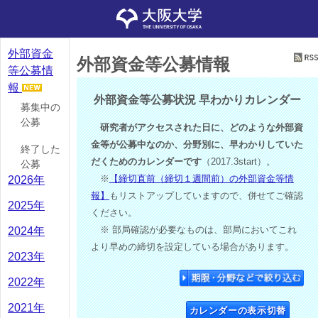
外部資金
外部資金等公募情報
等公募情
報
外部資金等公募状況 早わかりカレンダー
募集中の
公募
研究者がアクセスされた日に、どのような外部資
金等が公募中なのか、分野別に、早わかりしていた
終了した
だくためのカレンダーです
（2017.3start）。
公募
※
【締切直前（締切１週間前）の外部資金等情
2026年
報】
もリストアップしていますので、併せてご確認
2025年
ください。
※ 部局確認が必要なものは、部局においてこれ
2024年
より早めの締切を設定している場合があります。
2023年
2022年
2021年
カレンダーの表示切替